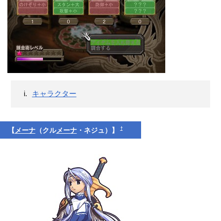
キャラクター
†
【
メーナ
（クル
メーナ
・ネジュ）】