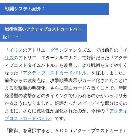
†
戦闘システム紹介
戦術性高い
アクティブコストカードバト
†
ル
！！
「
イリス
のアトリエ
グラン
ファンタズム」では前作の「
イ
リス
のアトリエ エターナルマナ２」で好評だった『アクテ
ィブコストタイムバトル』を改良し、より戦術を立てやすく
なった『
アクティブコストカードバトル
』を採用しました。
前作からの改良点は、攻撃順番表示がカード化されたことに
よる攻撃順の明確化。さらに空白カードを置くことで、時間
経過型の攻撃がどのタイミングで行われるのかがハッキリ分
かるようになりました。好評だったスピーディな部分はその
ままに、さらに戦術性が強化されたのが、今作の「
アクティ
ブコストカードバトル
」です。
「防御」を選択すると、ＡＣＣ（アクティブコストカード）