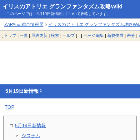
イリスのアトリエ グランファンタズム攻略Wiki
このページでは「5月19日新情報」について攻略しています。
ZAPAnet総合情報局
>
イリスのアトリエ グランファンタズム攻略Wik
[
トップ
|
一覧
|
最終更新
|
検索
|
ヘルプ
] [
ページ編集
|
新規作成
|
差分
|
†
5月19日新情報
TOP
5月19日新情報
システム