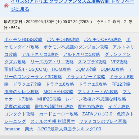
イリスのアトリエ グランファンタズム攻略Wiki トップペー
ジに戻る
最終更新日：2020年05月30日 (土) 05:07:29
(2262d)
今日：2 昨日：2 累
計：5624
ポケモンHGSS攻略
ポケモンBW攻略
ポケモンORAS攻略
ポ
ケモンダイパ攻略
ポケモン不思議のダンジョン攻略
アルトネリ
コ攻略
アルトネリコ2攻略
アルトネリコ3攻略
グランファン
タズム攻略
リーズのアトリエ攻略
スマブラX攻略
VP2攻略
聖剣伝説4・DS(COM)・HOM攻略
DQMJ攻略
DQMJ2攻略
テ
リーのワンダーランド3D攻略
ドラクエソード攻略
ドラクエ6攻
略
ドラクエ7攻略
ドラクエ8攻略
ドラクエ9攻略
FF12攻略
風来のシレン攻略
MOTHER3攻略
マリオカートWii攻略
マリ
オカート7攻略
MHP2G攻略
レイトン教授と不思議な町攻略
悪魔の箱攻略
最後の時間旅行攻略
魔神の笛攻略
イヅナ攻略
コンタクト攻略
カードヒーロー攻略
ZAPAブログ2.0
色読みト
レーニング
ステルス将棋 棋譜再生
ファミコンのプレイ画像
Amazon
楽天
J-POP最新人気曲ランキング100