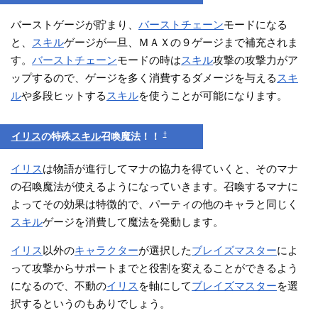
バーストゲージが貯まり、
バーストチェーン
モードになる
と、
スキル
ゲージが一旦、ＭＡＸの９ゲージまで補充されま
す。
バーストチェーン
モードの時は
スキル
攻撃の攻撃力がア
ップするので、ゲージを多く消費するダメージを与える
スキ
ル
や多段ヒットする
スキル
を使うことが可能になります。
†
イリス
の特殊
スキル
召喚魔法！！
イリス
は物語が進行してマナの協力を得ていくと、そのマナ
の召喚魔法が使えるようになっていきます。召喚するマナに
よってその効果は特徴的で、パーティの他のキャラと同じく
スキル
ゲージを消費して魔法を発動します。
イリス
以外の
キャラクター
が選択した
ブレイズマスター
によ
って攻撃からサポートまでと役割を変えることができるよう
になるので、不動の
イリス
を軸にして
ブレイズマスター
を選
択するというのもありでしょう。