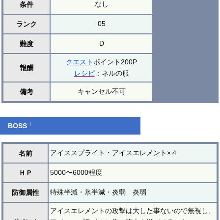
なし
条件
05
ランク
D
難度
クエスト
ポイント200P
報酬
レシピ
：ネルの服
キャンセル不可
備考
†
BOSS
アイススプライト・アイスエレメント×４
名前
5000〜6000程度
ＨＰ
特殊半減・氷半減・炎弱 炎弱
防御属性
アイスエレメントの攻撃は大した事ないので無視し、