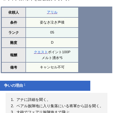
アリル
依頼人
姿なき泣き声後
条件
05
ランク
D
難度
クエスト
ポイント100P
報酬
メルト湧水*5
キャンセル不可
備考
†
争いの理由
アナに詳細を聞く。
ベアル族陣地に入り集落にいる将軍から話を聞く。
大砲でフェアリ族陣地まで飛ぶ。