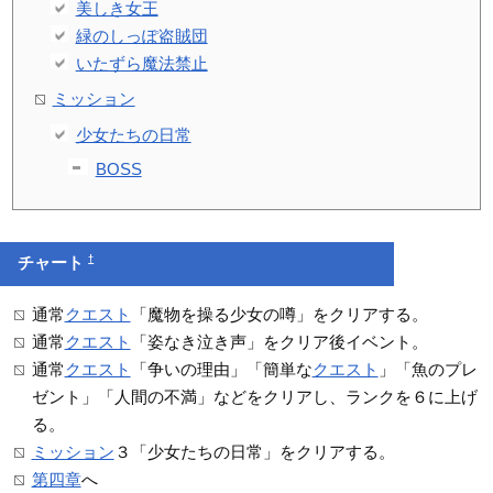
美しき女王
緑のしっぽ盗賊団
いたずら魔法禁止
ミッション
少女たちの日常
BOSS
†
チャート
通常
クエスト
「魔物を操る少女の噂」をクリアする。
通常
クエスト
「姿なき泣き声」をクリア後イベント。
通常
クエスト
「争いの理由」「簡単な
クエスト
」「魚のプレ
ゼント」「人間の不満」などをクリアし、ランクを６に上げ
る。
ミッション
３「少女たちの日常」をクリアする。
第四章
へ