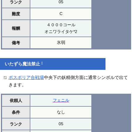
05
ランク
C
難度
４０００コール
報酬
オニワライタケ*2
氷弱
備考
†
いたずら魔法禁止
ポスポリア合戦場
中央下の妖精側方面に通常シンボルで出て
きます。
フェニル
依頼人
なし
条件
05
ランク