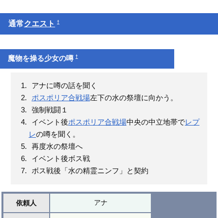
†
通常
クエスト
†
魔物を操る少女の噂
アナに噂の話を聞く
ポスポリア合戦場
左下の水の祭壇に向かう。
強制戦闘１
イベント後
ポスポリア合戦場
中央の中立地帯で
レプ
レ
の噂を聞く。
再度水の祭壇へ
イベント後ボス戦
ボス戦後「水の精霊ニンフ」と契約
アナ
依頼人