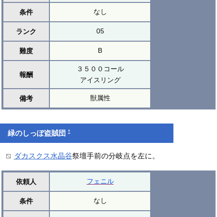
なし
条件
05
ランク
B
難度
３５００コール
報酬
アイスリング
獣属性
備考
†
緑のしっぽ盗賊団
ダカスクス水晶谷
祭壇手前の分岐点を左に。
フェニル
依頼人
なし
条件