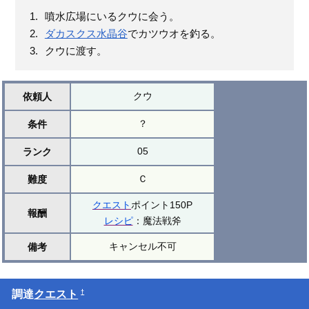
噴水広場にいるクウに会う。
ダカスクス水晶谷
でカツウオを釣る。
クウに渡す。
クウ
依頼人
？
条件
05
ランク
Ｃ
難度
クエスト
ポイント150P
報酬
レシピ
：魔法戦斧
キャンセル不可
備考
†
調達
クエスト