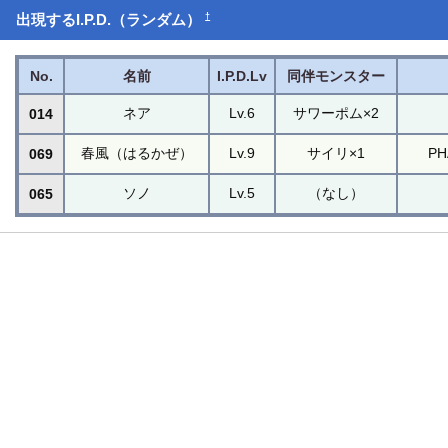
†
出現するI.P.D.（ランダム）
No.
名前
I.P.D.Lv
同伴モンスター
ネア
Lv.6
サワーポム×2
014
春風（はるかぜ）
Lv.9
サイリ×1
P
069
ソノ
Lv.5
（なし）
065