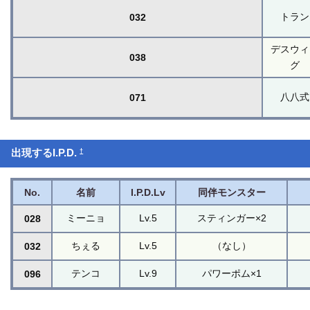
トラン
032
デスウィ
038
グ
八八式
071
†
出現するI.P.D.
No.
名前
I.P.D.Lv
同伴モンスター
ミーニョ
Lv.5
スティンガー×2
028
ちぇる
Lv.5
（なし）
032
テンコ
Lv.9
パワーポム×1
096