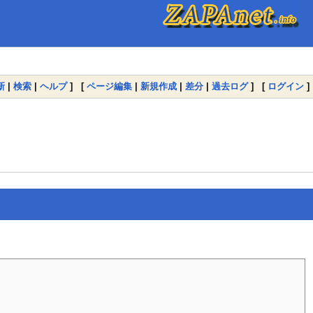
新
|
検索
|
ヘルプ
] [
ページ編集
|
新規作成
|
差分
|
過去ログ
] [
ログイン
]