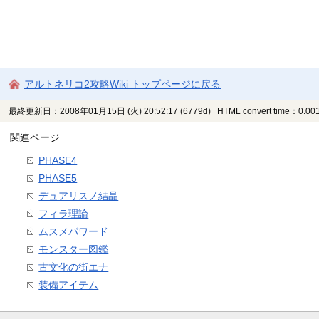
アルトネリコ2攻略Wiki トップページに戻る
最終更新日：2008年01月15日 (火) 20:52:17
(6779d)
HTML convert time：0.001
関連ページ
PHASE4
PHASE5
デュアリスノ結晶
フィラ理論
ムスメパワード
モンスター図鑑
古文化の街エナ
装備アイテム