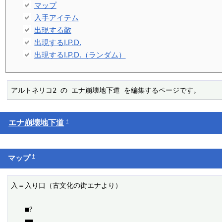
マップ
入手アイテム
出現する敵
出現するI.P.D.
出現するI.P.D.（ランダム）
アルトネリコ2 の エナ崩壊地下道 を編集するページです。
†
エナ崩壊地下道
†
マップ
入＝入り口（古文化の街エナより）

　　■?

　　■■
