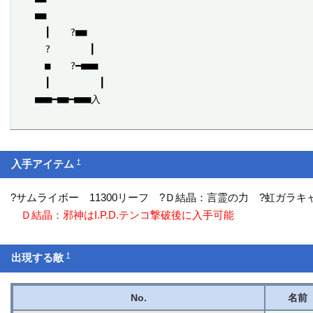
　　■■

　　　┃　　?■■

　　　?　　　　┃

　　　■　　?━■■■

　　　┃　　　　　┃

　　■■■━■■━■■■入

†
入手アイテム
?サムライボー 11300リーフ ?Ｄ結晶：言霊の力 ?虹ガラキ
Ｄ結晶：邪神はI.P.D.テンコ撃破後に入手可能
†
出現する敵
No.
名前