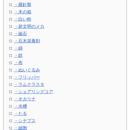
・羅針盤
・木の箱
・白い粉
・超文明のメカ
・磁石
・石木栄養剤
・綿
・鉄
・布
・ぬいぐるみ
・フリッパー
・ラムクラスタ
・シェアリングコア
・オカリナ
・水槽
・たる
・シナプス
・細胞