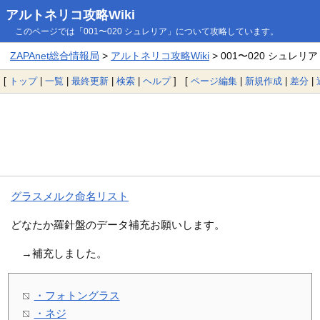
アルトネリコ攻略Wiki
このページでは「001〜020 シュレリア」について攻略しています。
ZAPAnet総合情報局
>
アルトネリコ攻略Wiki
> 001〜020 シュレリア
[
トップ
|
一覧
|
最終更新
|
検索
|
ヘルプ
] [
ページ編集
|
新規作成
|
差分
|
グラスメルク命名リスト
どなたか羅針盤のデータ補充お願いします。
→補充しました。
・フォトングラス
・ネジ