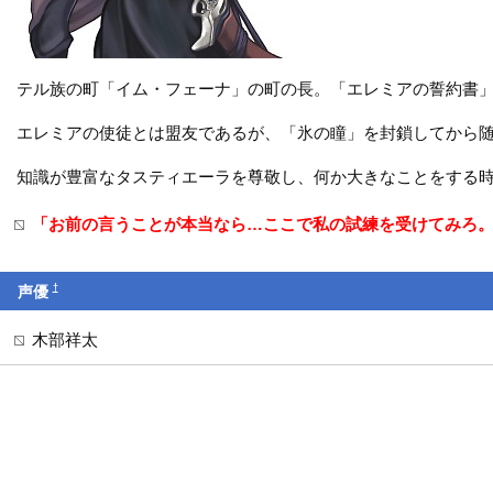
テル族の町「イム・フェーナ」の町の長。「エレミアの誓約書
エレミアの使徒とは盟友であるが、「氷の瞳」を封鎖してから
知識が豊富なタスティエーラを尊敬し、何か大きなことをする
「お前の言うことが本当なら…ここで私の試練を受けてみろ
†
声優
木部祥太