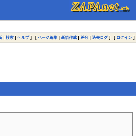
新
|
検索
|
ヘルプ
] [
ページ編集
|
新規作成
|
差分
|
過去ログ
] [
ログイン
]