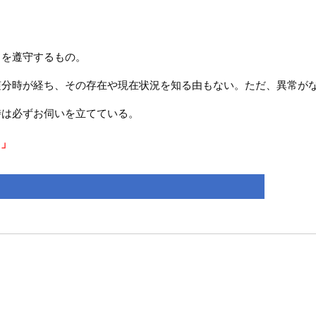
」を遵守するもの。
随分時が経ち、その存在や現在状況を知る由もない。ただ、異常が
時は必ずお伺いを立てている。
。」