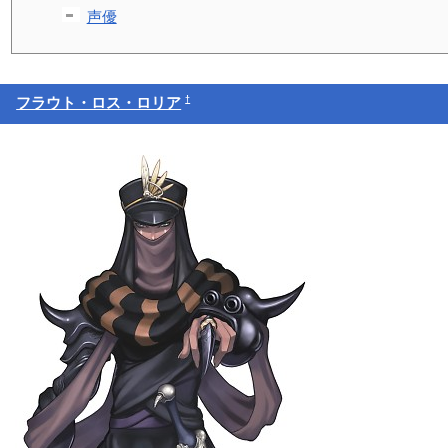
声優
†
フラウト・ロス・ロリア