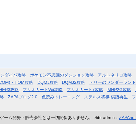
モンダイパ攻略
ポケモン不思議のダンジョン攻略
アルトネリコ攻略
COM)・HOM攻略
DQMJ攻略
DQMJ2攻略
テリーのワンダーランド
HER3攻略
マリオカートWii攻略
マリオカート7攻略
MHP2G攻略
略
ZAPAブログ2.0
色読みトレーニング
ステルス将棋 棋譜再生
ゲーム開発・販売会社とは一切関係ありません。
Site admin：
ZAPAn