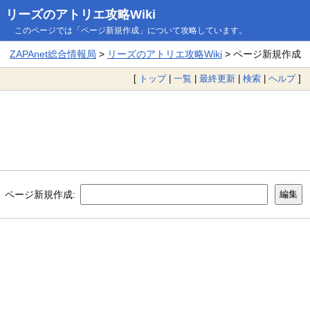
リーズのアトリエ攻略Wiki
このページでは「ページ新規作成」について攻略しています。
ZAPAnet総合情報局
>
リーズのアトリエ攻略Wiki
> ページ新規作成
[
トップ
|
一覧
|
最終更新
|
検索
|
ヘルプ
]
ページ新規作成: