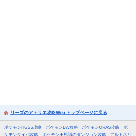
リーズのアトリエ攻略Wiki トップページに戻る
ポケモンHGSS攻略
ポケモンBW攻略
ポケモンORAS攻略
ポ
ケモンダイパ攻略
ポケモン不思議のダンジョン攻略
アルトネリ