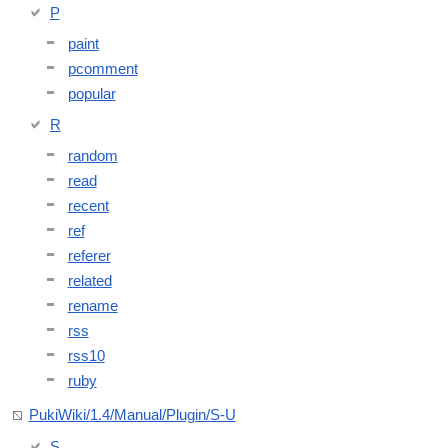
P
paint
pcomment
popular
R
random
read
recent
ref
referer
related
rename
rss
rss10
ruby
PukiWiki/1.4/Manual/Plugin/S-U
S