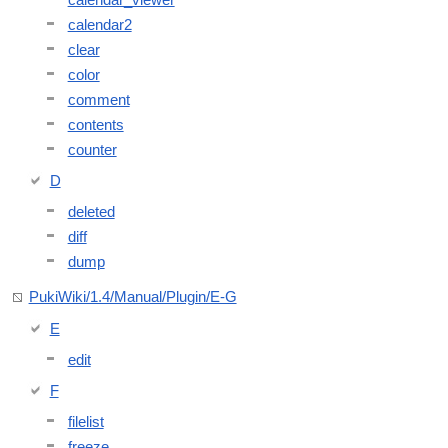
calendar2
clear
color
comment
contents
counter
D
deleted
diff
dump
PukiWiki/1.4/Manual/Plugin/E-G
E
edit
F
filelist
freeze