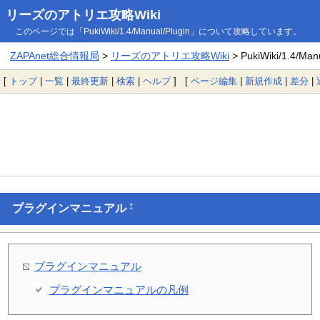
リーズのアトリエ攻略Wiki
このページでは「PukiWiki/1.4/Manual/Plugin」について攻略しています。
ZAPAnet総合情報局
>
リーズのアトリエ攻略Wiki
> PukiWiki/1.4/Manu
[
トップ
|
一覧
|
最終更新
|
検索
|
ヘルプ
] [
ページ編集
|
新規作成
|
差分
|
†
プラグインマニュアル
プラグインマニュアル
プラグインマニュアルの凡例