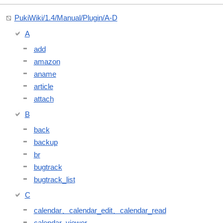
PukiWiki/1.4/Manual/Plugin/A-D
A
add
amazon
aname
article
attach
B
back
backup
br
bugtrack
bugtrack_list
C
calendar、calendar_edit、calendar_read
calendar_viewer