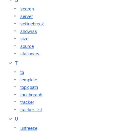
search
server
setlinebreak
showrss
size
source
stationary
T
tb
template
topicpath
touchgraph
tracker
tracker_list
U
unfreeze