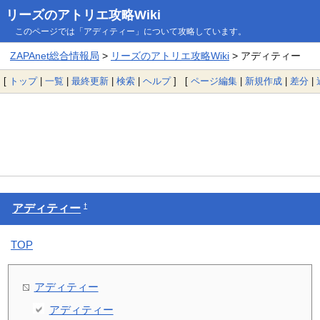
リーズのアトリエ攻略Wiki
このページでは「アディティー」について攻略しています。
ZAPAnet総合情報局
>
リーズのアトリエ攻略Wiki
> アディティー
[
トップ
|
一覧
|
最終更新
|
検索
|
ヘルプ
] [
ページ編集
|
新規作成
|
差分
|
†
アディティー
TOP
アディティー
アディティー