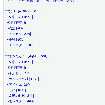
-？キノコへの愛情　きのこ鎧（合戦場でも可）

**釣り [#x669ae50]

|150|CENTER:50|c

|名前|確率|h

|~湖魚|40%|

|~イッカク|20%|

|~長靴|20%|

|~モンスター|20%|

**木をたたく [#g6fd5008]

|150|CENTER:50|c

|名前|確率|h

|~苦ぶどう|25％|

|~ガッシュの枝|12％|

|~アイヒェ|10％|

|~うに|10％|

|~常若の林檎|3％|

|~モンスター|40％|
