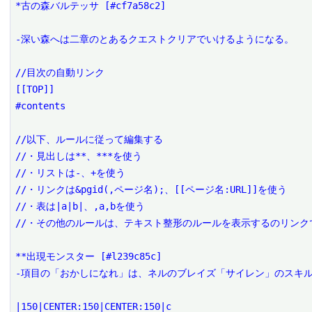
*古の森バルテッサ [#cf7a58c2]

-深い森へは二章のとあるクエストクリアでいけるようになる。

//目次の自動リンク

[[TOP]]

#contents

//以下、ルールに従って編集する

//・見出しは**、***を使う

//・リストは-、+を使う

//・リンクは&pgid(,ページ名);、[[ページ名:URL]]を使う

//・表は|a|b|、,a,bを使う

//・その他のルールは、テキスト整形のルールを表示するのリンクで
**出現モンスター [#l239c85c]

-項目の「おかしになれ」は、ネルのブレイズ「サイレン」のスキル
|150|CENTER:150|CENTER:150|c
