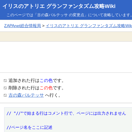
イリスのアトリエ グランファンタズム攻略Wiki
このページでは「古の森バルテッサ の変更点」について攻略しています
ZAPAnet総合情報局
>
イリスのアトリエ グランファンタズム攻略Wik
追加された行は
この色
です。
削除された行は
この色
です。
古の森バルテッサ
へ行く。
// "//"で始まる行はコメント行で、ページには出力されません

//ページ名をここに記述
