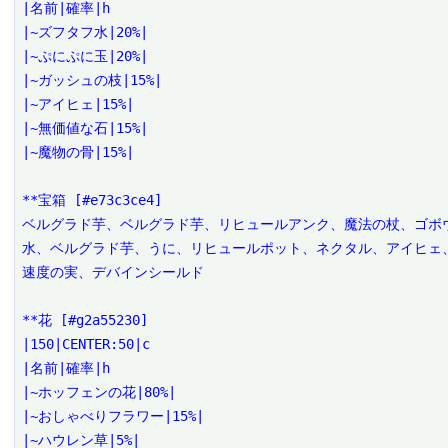
|名前|確率|h

|~ズフタフ水|20%|

|~ぷにぷに玉|20%|

|~ガッシュの枝|15%|

|~アイヒェ|15%|

|~無価値な石|15%|

|~魔物の骨|15%|

**宝箱 [#e73c3ce4]

ベルグラド芋、ベルグラド芋、リヒュールアンク、魔法の杖、ゴボ
水、ベルグラド芋、うに、リヒュールポット、ネクタル、アイヒェ
速度の実、デバインシールド

**花 [#g2a55230]

|150|CENTER:50|c

|名前|確率|h

|~ホッフェンの花|80%|

|~おしゃべりフラワー|15%|

|~ハウレン草|5%|
