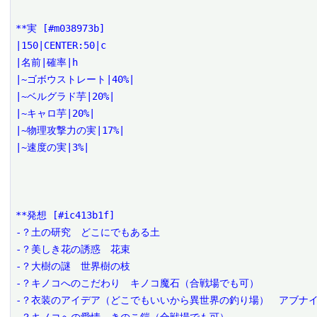
**実 [#m038973b]

|150|CENTER:50|c

|名前|確率|h

|~ゴボウストレート|40%|

|~ベルグラド芋|20%|

|~キャロ芋|20%|

|~物理攻撃力の実|17%|

|~速度の実|3%|

**発想 [#ic413b1f]

-？土の研究　どこにでもある土

-？美しき花の誘惑　花束

-？大樹の謎　世界樹の枝

-？キノコへのこだわり　キノコ魔石（合戦場でも可）

-？衣装のアイデア（どこでもいいから異世界の釣り場）　アブナイ