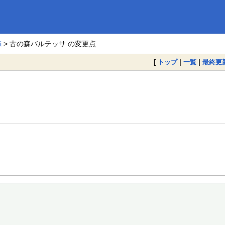
。
i
> 古の森バルテッサ の変更点
[
トップ
|
一覧
|
最終更