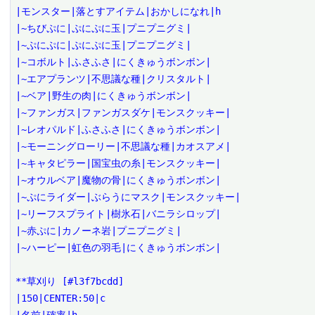
|モンスター|落とすアイテム|おかしになれ|h

|~ちびぷに|ぷにぷに玉|プニプニグミ|

|~ぷにぷに|ぷにぷに玉|プニプニグミ|

|~コボルト|ふさふさ|にくきゅうボンボン|

|~エアプランツ|不思議な種|クリスタルト|

|~ベア|野生の肉|にくきゅうボンボン|

|~ファンガス|ファンガスダケ|モンスクッキー|

|~レオパルド|ふさふさ|にくきゅうボンボン|

|~モーニングローリー|不思議な種|カオスアメ|

|~キャタピラー|国宝虫の糸|モンスクッキー|

|~オウルベア|魔物の骨|にくきゅうボンボン|

|~ぷにライダー|ぶらうにマスク|モンスクッキー|

|~リーフスプライト|樹氷石|バニラシロップ|

|~赤ぷに|カノーネ岩|プニプニグミ|

|~ハーピー|虹色の羽毛|にくきゅうボンボン|

**草刈り [#l3f7bcdd]

|150|CENTER:50|c
