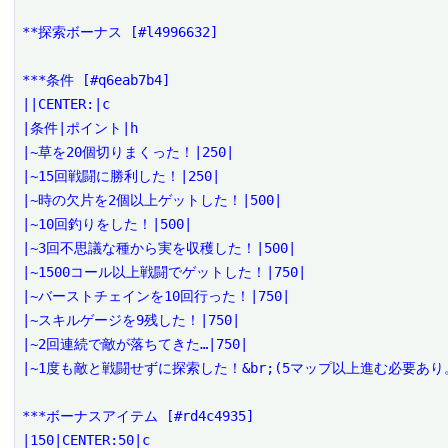
**探索ボーナス [#l4996632]

***条件 [#q6eab7b4]

||CENTER:|c

|条件|ポイント|h

|~草を20個切りまくった！|250|

|~15回戦闘に勝利した！|250|

|~時の欠片を2個以上ゲットした！|500|

|~10回釣りをした！|500|

|~3回不思議な種から実を収穫した！|500|

|~1500コール以上戦闘でゲットした！|750|

|~バーストチェインを10回行った！|750|

|~スキルゲージを9残した！|750|

|~2回連続で敵が落ちてきた…|750|

|~1度も敵と戦闘せずに探索した！&br;(5マップ以上進む必要あり。
***ボーナスアイテム [#rd4c4935]

|150|CENTER:50|c
