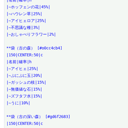
|名前|確率|h

|~ホッフェンの花|45%|

|~ハウレン草|25%|

|~アイヒェロア|25%|

|~不思議な種|3%|

|~おしゃべりフラワー|2%|

**袋（古の森） [#o0cc4cb4]

|150|CENTER:50|c

|名前|確率|h

|~アイヒェ|25%|

|~ぷにぷに玉|20%|

|~ガッシュの枝|15%|

|~無価値な石|15%|

|~ズフタフ水|15%|

|~うに|10%|

**袋（古の深い森） [#gd6f2683]

|150|CENTER:50|c
