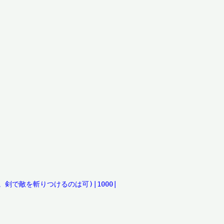
剣で敵を斬りつけるのは可)|1000|
