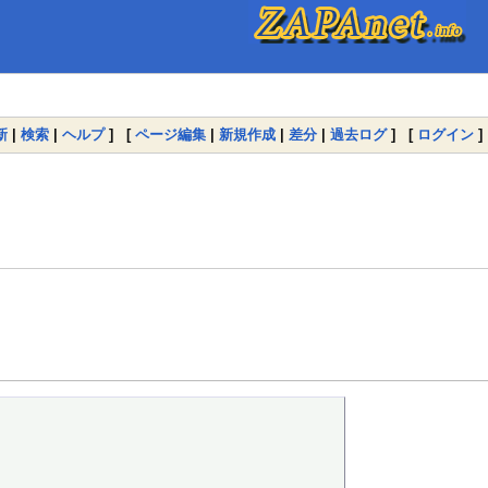
新
|
検索
|
ヘルプ
] [
ページ編集
|
新規作成
|
差分
|
過去ログ
] [
ログイン
]