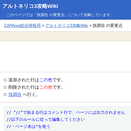
アルトネリコ3攻略Wiki
このページでは「技調合 の変更点」について攻略しています。
ZAPAnet総合情報局
>
アルトネリコ3攻略Wiki
> 技調合 の変更点
追加された行は
この色
です。
削除された行は
この色
です。
技調合
へ行く。
// "//"で始まる行はコメント行で、ページには出力されません

//以下のルールに従って編集してください

//・ページ名は*を使う
