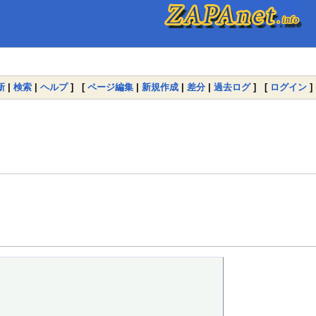
新
|
検索
|
ヘルプ
] [
ページ編集
|
新規作成
|
差分
|
過去ログ
] [
ログイン
]