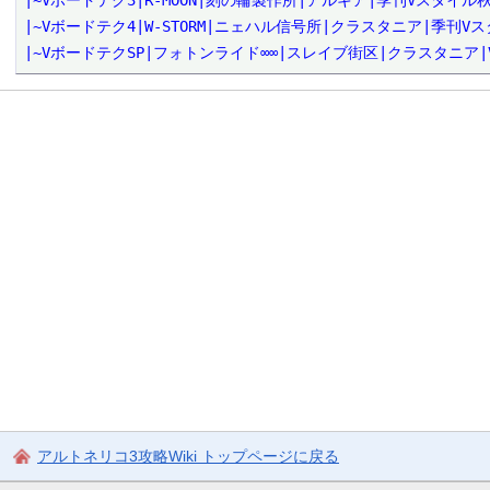
|~Vボードテク3|R-MOON|刻の輪製作所|アルキア|季刊Vスタイル秋
|~Vボードテク4|W-STORM|ニェハル信号所|クラスタニア|季刊V
|~VボードテクSP|フォトンライド∞∞|スレイブ街区|クラスタニア
アルトネリコ3攻略Wiki トップページに戻る