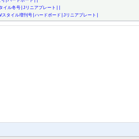
号|ハードボード||

スタイル冬号|Jリニアプレート||

|Vスタイル増刊号|ハードボード|Jリニアプレート|