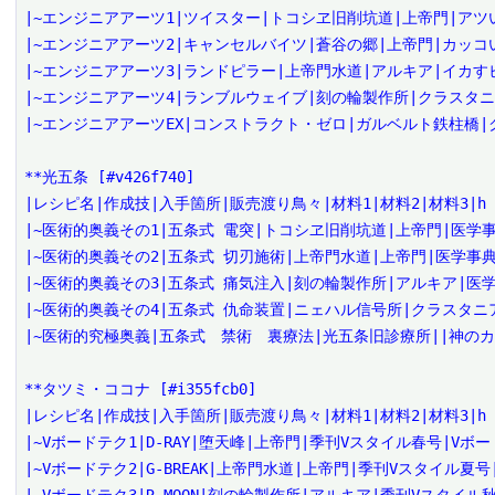
|~エンジニアアーツ1|ツイスター|トコシヱ旧削坑道|上帝門|アツ
|~エンジニアアーツ2|キャンセルバイツ|蒼谷の郷|上帝門|カッコ
|~エンジニアアーツ3|ランドピラー|上帝門水道|アルキア|イカすビ
|~エンジニアアーツ4|ランブルウェイブ|刻の輪製作所|クラスタニ
|~エンジニアアーツEX|コンストラクト・ゼロ|ガルベルト鉄柱橋|
**光五条 [#v426f740]

|レシピ名|作成技|入手箇所|販売渡り鳥々|材料1|材料2|材料3|h

|~医術的奥義その1|五条式 電突|トコシヱ旧削坑道|上帝門|医学事典
|~医術的奥義その2|五条式 切刃施術|上帝門水道|上帝門|医学事典
|~医術的奥義その3|五条式 痛気注入|刻の輪製作所|アルキア|医学
|~医術的奥義その4|五条式 仇命装置|ニェハル信号所|クラスタニア
|~医術的究極奥義|五条式　禁術　裏療法|光五条旧診療所||神のカ
**タツミ・ココナ [#i355fcb0]

|レシピ名|作成技|入手箇所|販売渡り鳥々|材料1|材料2|材料3|h

|~Vボードテク1|D-RAY|堕天峰|上帝門|季刊Vスタイル春号|Vボード
|~Vボードテク2|G-BREAK|上帝門水道|上帝門|季刊Vスタイル夏号|TSU