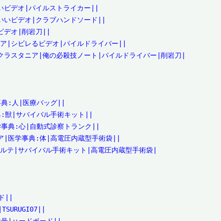
いビデオ|パイルストライカー||

いいビデオ|クラブハンドソード||

デオ|削岩刀||

ア|シビレるビデオ|パイルドライバー||

クラスタニア|俺の必殺技ノート|パイルドライバー|削岩刀|

:人|医療バッグ||

:獣|サバイバル手術キット||

事典:心|自動式診察トランク||

|医学事典:体|高電圧内蔵型手術袋||

ルテ|サバイバル手術キット|高電圧内蔵型手術袋|

||

RUGI07||
