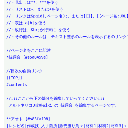
//・見出しは**、***を使う

//・リストは-、または+を使う

//・リンクは&pgid(,ページ名);、または[[]]、[[ページ名:URL]
//・表は|a|b|を使う

//・改行は、&br;か行末に~を使う

//・その他のルールは、テキスト整形のルールを表示するのリンクで
//ページ名をここに記述

*技調合 [#s5a8459e]

//目次の自動リンク

[[TOP]]

#contents

//↓↓↓ここから下の部分を編集していってください↓↓↓

 アルトネリコ3攻略Wiki の 技調合 を編集するページです。

**アオト [#s83faf98]

|レシピ名|作成技|入手箇所|販売渡り鳥々|材料1|材料2|材料3|h
