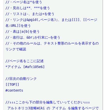
//・ページ名は*を使う

//・見出しは**、***を使う

//・リストは-、または+を使う

//・リンクは&pgid(,ページ名);、または[[]]、[[ページ
名:URL]]を使う

//・表は|a|b|を使う

//・改行は、&br;か行末に~を使う

//・その他のルールは、テキスト整形のルールを表示するの
リンクで確認

//ページ名をここに記述

*アイテム [#afc105e6]

//目次の自動リンク

[[TOP]]

#contents

//↓↓↓ここから下の部分を編集していってください↓↓↓

 アルトネリコ3攻略Wiki の アイテム を編集するページで