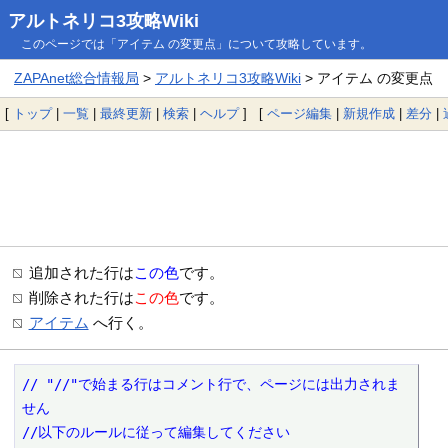
アルトネリコ3攻略Wiki
このページでは「アイテム の変更点」について攻略しています。
ZAPAnet総合情報局
>
アルトネリコ3攻略Wiki
> アイテム の変更点
[
トップ
|
一覧
|
最終更新
|
検索
|
ヘルプ
] [
ページ編集
|
新規作成
|
差分
|
追加された行は
この色
です。
削除された行は
この色
です。
アイテム
へ行く。
// "//"で始まる行はコメント行で、ページには出力されま
せん

//以下のルールに従って編集してください
