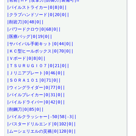
|名前|ＨＰ|攻撃力|防御力|装備可|h

|パイルストライカー|0|8|0||

|クラブハンドソード|0|20|0||

|削岩刀|0|48|0||

|パワードクロウ|0|68|0||

|医療バッグ|0|19|0||

|サバイバル手術キット|0|44|0||

|ＫＣ型ヒールボックス|0|70|0||

|Ｖボード|0|8|0||

|ＴＳＵＲＵＧＩ０７|0|21|0||

|Ｊリニアプレート|0|46|0||

|ＳＯＲＡ１０１|0|71|0||

|ウィングライダー|0|77|0||

|パイルブレイカー|0|31|0||

|パイルドライバー|0|42|0||

|削鋼刀|0|85|0||

|パイルクラッシャー|-50|58|-3||

|バスタードリルエンド|0|102|0||

|ムーシェリエルの災禍|0|120|0||
