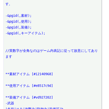
す。

-&pgid(,素材); 

-&pgid(,使用);

-&pgid(,装備);

-&pgid(,キーアイテム);

//英数字が全角なのはゲーム内表記に従って故意にしてあり
ます

**素材アイテム [#i2140968]

**使用アイテム [#e8517c9d]

**装備アイテム [#vd927202]

-武器
