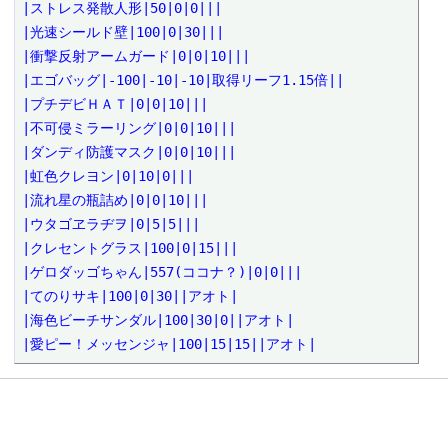
|ストレス発散人形|50|0|0|||

|光速シールド壁|100|0|30|||

|衝撃反射アームガード|0|0|10|||

|エゴバッグ|-100|-10|-10|取得リーフ1.15倍||

|プチデビＨＡＴ|0|0|10|||

|不可侵ミラーリング|0|0|10|||

|ダンディ防護マスク|0|0|10|||

|虹色クレヨン|0|10|0|||

|流れ星の瓶詰め|0|0|10|||

|ウタゴヱラヂヲ|0|5|5|||

|クレセントグラス|100|0|15|||

|ゲロダッゴちゃん|557(ココナ？)|0|0|||

|てのりサキ|100|0|30||アオト|

|海色ビーチサンダル|100|30|0||アオト|

|愛ピー！メッセンジャ|100|15|15||アオト|