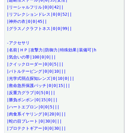
|超耐性ストール|0|0|33|女性|

|リーシャルフリル|0|0|42||

|リフレクションドレス|0|0|52||

|神外の衣|0|0|45||

|グラスノクラフトネス|0|0|99||

-アクセサリ

|名前|ＨＰ|攻撃力|防御力|特殊効果|装備可|h

|気合いの帯|100|0|0|||

|クイックローダー|0|0|5|||

|バトルテーピング|0|0|10|||

|光学式弱点探知レンズ|0|10|0|||

|救命急所保護パッチ|0|0|15|||

|反重力グラブ|0|5|0|||

|勝負ボンボン|0|15|0|||

|ハートエプロン|0|0|5|||

|肉食系イヤリング|0|20|0|||

|蛇の目プレート|0|30|0|||

|プロテクトギアー|0|0|30|||
