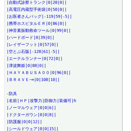
|自動式診察トランク|0|28|0||

|高電圧内蔵型手術袋|0|50|0||

|お医者さんバッグ|-119|59|-5||

|携帯ホスピタルＥＲ|0|86|0||

|神音素振動救命ツール|0|99|0||

|ハードボード|0|39|0||

|レイザーフット|0|57|0||

|空とぶ石版|-128|61|-5||

|エーテルランナー|0|72|0||

|津波舞姫|0|88|0||

|ＨＡＹＡＢＵＳＡ００|0|96|0||

|ＢＲＡＶＥ−∞|0|108|10||

-防具

|名前|ＨＰ|攻撃力|防御力|装備可|h

|ノーマルウェア|0|0|6||

|ドクターガウン|0|0|8||

|防護服|0|0|12||

|シールドウェア|0|0|15||
