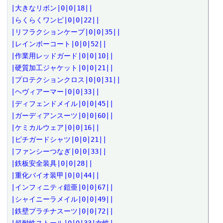
|大きなリボン|0|0|18||

|らくらくワンピ|0|0|22||

|リフラクションケープ|0|0|35||

|レインボーコート|0|0|52||

|作業用レッドガード|0|0|10||

|硬質加工ジャケット|0|0|21||

|プロテクションクロス|0|0|31||

|ヘヴィアーマー|0|0|33||

|ディフェンドメイル|0|0|45||

|ガーディアンスーツ|0|0|60||

|ケミカルウェア|0|0|16||

|ピチガードシャツ|0|0|21||

|ファンシーつなぎ|0|0|33||

|鉄板安全装具|0|0|28||

|重化バイオ装甲|0|0|44||

|インフィニティ鎧亜|0|0|67||

|シャイニーラメイル|0|0|49||

|鉄壁プラチナスーツ|0|0|72||
