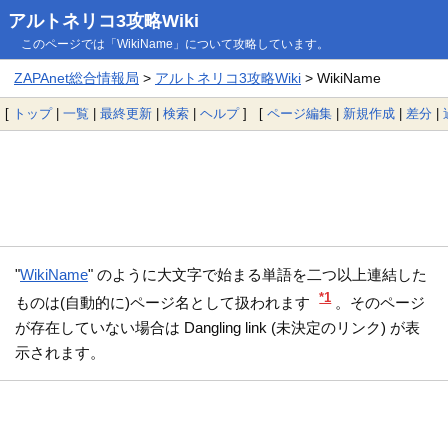
アルトネリコ3攻略Wiki
このページでは「WikiName」について攻略しています。
ZAPAnet総合情報局
>
アルトネリコ3攻略Wiki
> WikiName
[
トップ
|
一覧
|
最終更新
|
検索
|
ヘルプ
] [
ページ編集
|
新規作成
|
差分
|
"
WikiName
" のように大文字で始まる単語を二つ以上連結した
*1
ものは(自動的に)ページ名として扱われます
。そのページ
が存在していない場合は Dangling link (未決定のリンク) が表
示されます。