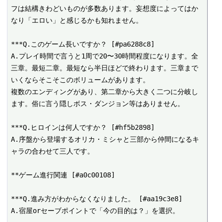
フは結構きわどいものが多数あります。妄想度によってはか
なり「エロい」と感じるかも知れません。

***Q.このゲーム長いですか？ [#pa6288c8]

A.プレイ時間で言うと1周で20〜30時間程度になります。全
三章。最短二章。最短なら半日ほどで終わります。三章まで
いくならそこそこのボリュームがあります。

複数のエンディングがあり、第二章から大きく二つに分岐し
ます。俗に言う隠しボス・ダンジョン等はありません。

***Q.ヒロインは何人ですか？ [#hf5b2898]

A.序盤から登場するオリカ・ミシャと三部から仲間になるキ
ャラの合わせて三人です。

**ゲーム進行関連 [#a0c00108]

***Q.進み方がわからなくなりました。 [#aa19c3e8]

A.宿屋orセーブポイントで「今の目的は？」を選択。
