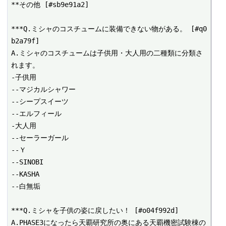
**その他 [#sb9e91a2]

***Q.ミシャのコスチュームに装備できない物がある。 [#q0
b2a79f]

A.ミシャのコスチュームは子供用・大人用の二種類に分類さ
れます。

-子供用

--マジカルシャワー

--シープスイーツ

--エルフィール

-大人用

--セーラーガール

--Ｙ

--SINOBI

--KASHA

--白無垢

***Q.ミシャを子供の姿に戻したい！ [#o04f992d]

A.PHASE3になったら天覇研究所の奥にある天覇機密試験棟の