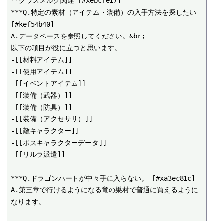
**グラスメルク関連 [#xebcfe17]

***Q.特定の素材（アイテム・装備）の入手方法を探したい 
[#kef54b40]

A.データベースを参照してください。&br;

以下の項目が役に立つと思います。

-[[材料アイテム]]

-[[使用アイテム]]

-[[イベントアイテム]]

-[[装備（武器）]]

-[[装備（防具）]]

-[[装備（アクセサリ）]]

-[[敵キャラクター]]

-[[ボスキャラクターデータ]]

-[[リルラ派遣]]

***Q.ドラゴンハートが中々手に入らない。 [#xa3ec81c]

A.第三章で行けるようになる竜の巣村で普通に買えるように
なります。
