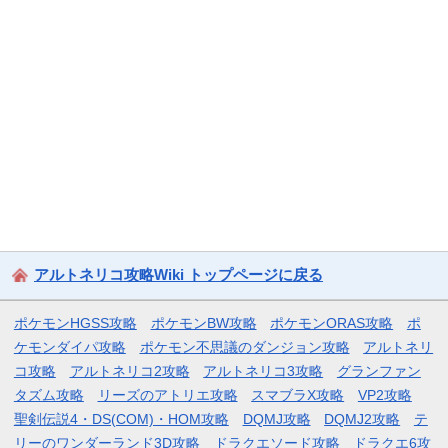
アルトネリコ攻略Wiki トップページに戻る
ポケモンHGSS攻略
ポケモンBW攻略
ポケモンORAS攻略
ポ
ケモンダイパ攻略
ポケモン不思議のダンジョン攻略
アルトネリ
コ攻略
アルトネリコ2攻略
アルトネリコ3攻略
グランファン
タズム攻略
リーズのアトリエ攻略
スマブラX攻略
VP2攻略
聖剣伝説4・DS(COM)・HOM攻略
DQMJ攻略
DQMJ2攻略
テ
リーのワンダーランド3D攻略
ドラクエソード攻略
ドラクエ6攻