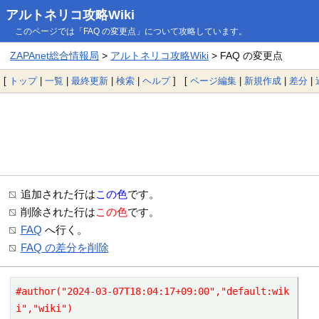
アルトネリコ攻略Wiki
このページでは「FAQ の変更点」について攻略しています。
ZAPAnet総合情報局
>
アルトネリコ攻略Wiki
> FAQ の変更点
[
トップ
|
一覧
|
最終更新
|
検索
|
ヘルプ
] [
ページ編集
|
新規作成
|
差分
|
追加された行は
この色
です。
削除された行は
この色
です。
FAQ
へ行く。
FAQ の差分を削除
#author("2024-03-07T18:04:17+09:00","default:wik
i","wiki")