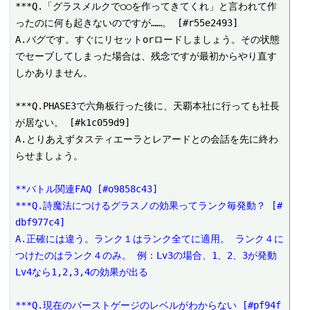
***Q.「グラスメルクで○○を作ってきてくれ」と言われて作
ったのに何も起きないのですが……。 [#r55e2493]

A.バグです。すぐにリセットorロードしましょう。その状態
でセーブしてしまった場合は、残念ですが最初からやり直す
しかありません。

***Q.PHASE3で六角板行った後に、天覇本社に行っても社長
が居ない。 [#k1c059d9]

A.とりあえずタスティエーラとレアードとの会話を先に終わ
らせましょう。

**バトル関連FAQ [#o9858c43]
***Q.詩魔法につけるグラスノの効果ってランク毎発動？ [#
dbf977c4]
A.正確には違う。ランク１はランク全てに適用。 ランク４に
つけたのはランク４のみ。 例：Lv3の場合、1、2、3が発動 
Lv4なら1,2,3,4の効果が出る
***Q.現在のバーストゲージのレベルがわからない [#pf94f