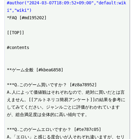
#author("2024-03-07T18:09:52+09:00","default:wik
i","wiki")
*FAQ [#md195202]

[[TOP]]

#contents

**ゲーム全般 [#kbea6858]

***Q.このゲーム買いですか？ [#z8a78952]

A.人によって価値観はそれぞれなので、絶対に買いだとは言
えません。[[アルトネリコ簡易アンケート]]の結果を参考に
してみてください。ジャンルごとに評価がわかれています
が、総合満足度は全体的に高い傾向です。

***Q.このゲームエロいですか？ [#te787c05]

A.「エロい」と感じる度合いが人それぞれ違いますが、セリ