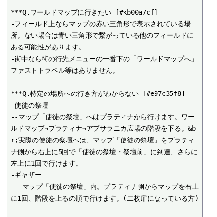
***Q.ワールドマップに行きたい [#kb00a7cf]

-フィールド上ならマップの赤い三角形で表示されている場
所。ない場合は青い三角形で繋がっている他のフィールドに
ある可能性があります。

-街中なら街の行先メニューの一番下の「ワールドマップへ」

ファストトラベル等はありません。

***Q.特定の場所への行き方がわからない [#e97c35f8]

-使徒の祭壇

--マップ「使徒の祭壇」へはプラティナから行けます。ワー
ルドマップ→プラティナ→アプサラニカ広場の階段を下る。&b
r;実際の使徒の祭壇へは、マップ「使徒の祭壇」をプラティ
ナ側から右上に5回で「使徒の祭壇・祭壇前」に到達、さらに
左上に1回で行けます。

-ギャザー

-- マップ「使徒の祭壇」内。プラティナ側からマップを右上
に1回、階段を上るの順で行けます。(二枚扉になっている方)
