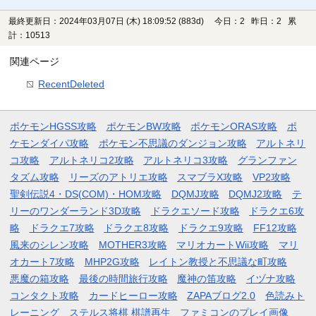
最終更新日：2024年03月07日 (木) 18:09:52
(883d)
今日：2 昨日：2 累
計：10513
関連ページ
RecentDeleted
ポケモンHGSS攻略
ポケモンBW攻略
ポケモンORAS攻略
ポ
ケモンダイパ攻略
ポケモン不思議のダンジョン攻略
アルトネリ
コ攻略
アルトネリコ2攻略
アルトネリコ3攻略
グランファン
タズム攻略
リーズのアトリエ攻略
スマブラX攻略
VP2攻略
聖剣伝説4・DS(COM)・HOM攻略
DQMJ攻略
DQMJ2攻略
テ
リーのワンダーランド3D攻略
ドラクエソード攻略
ドラクエ6攻
略
ドラクエ7攻略
ドラクエ8攻略
ドラクエ9攻略
FF12攻略
風来のシレン攻略
MOTHER3攻略
マリオカートWii攻略
マリ
オカート7攻略
MHP2G攻略
レイトン教授と不思議な町攻略
悪魔の箱攻略
最後の時間旅行攻略
魔神の笛攻略
イヅナ攻略
コンタクト攻略
カードヒーロー攻略
ZAPAブログ2.0
色読みト
レーニング
ステルス将棋 棋譜再生
ファミコンのプレイ画像