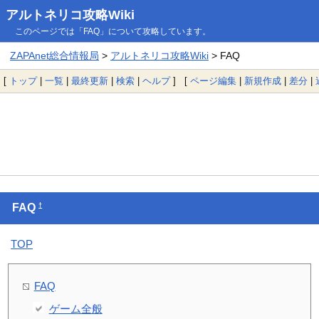
アルトネリコ攻略Wiki
このページでは「FAQ」について攻略しています。
ZAPAnet総合情報局
>
アルトネリコ攻略Wiki
> FAQ
[
トップ
|
一覧
|
最終更新
|
検索
|
ヘルプ
] [
ページ編集
|
新規作成
|
差分
|
†
FAQ
TOP
FAQ
ゲーム全般