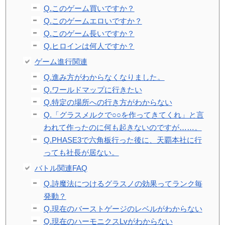
Q.このゲーム買いですか？
Q.このゲームエロいですか？
Q.このゲーム長いですか？
Q.ヒロインは何人ですか？
ゲーム進行関連
Q.進み方がわからなくなりました。
Q.ワールドマップに行きたい
Q.特定の場所への行き方がわからない
Q.「グラスメルクで○○を作ってきてくれ」と言
われて作ったのに何も起きないのですが……。
Q.PHASE3で六角板行った後に、天覇本社に行
っても社長が居ない。
バトル関連FAQ
Q.詩魔法につけるグラスノの効果ってランク毎
発動？
Q.現在のバーストゲージのレベルがわからない
Q.現在のハーモニクスLvがわからない