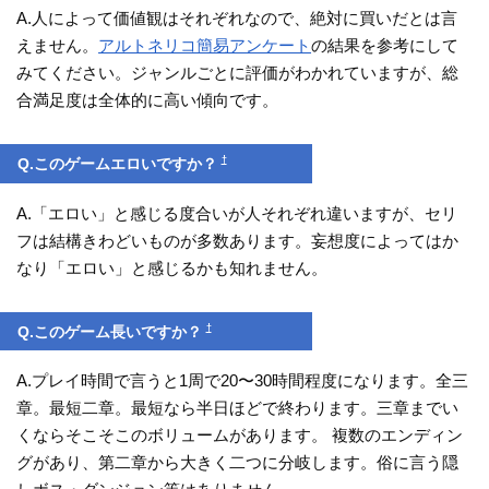
A.人によって価値観はそれぞれなので、絶対に買いだとは言
えません。
アルトネリコ簡易アンケート
の結果を参考にして
みてください。ジャンルごとに評価がわかれていますが、総
合満足度は全体的に高い傾向です。
†
Q.このゲームエロいですか？
A.「エロい」と感じる度合いが人それぞれ違いますが、セリ
フは結構きわどいものが多数あります。妄想度によってはか
なり「エロい」と感じるかも知れません。
†
Q.このゲーム長いですか？
A.プレイ時間で言うと1周で20〜30時間程度になります。全三
章。最短二章。最短なら半日ほどで終わります。三章までい
くならそこそこのボリュームがあります。 複数のエンディン
グがあり、第二章から大きく二つに分岐します。俗に言う隠