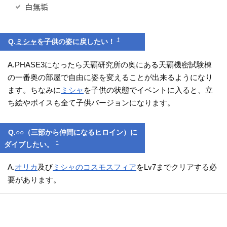
白無垢
†
Q.
ミシャ
を子供の姿に戻したい！
A.PHASE3になったら天覇研究所の奥にある天覇機密試験棟
の一番奥の部屋で自由に姿を変えることが出来るようになり
ます。ちなみに
ミシャ
を子供の状態でイベントに入ると、立
ち絵やボイスも全て子供バージョンになります。
Q.○○（三部から仲間になるヒロイン）に
†
ダイブしたい。
A.
オリカ
及び
ミシャのコスモスフィア
をLv7までクリアする必
要があります。