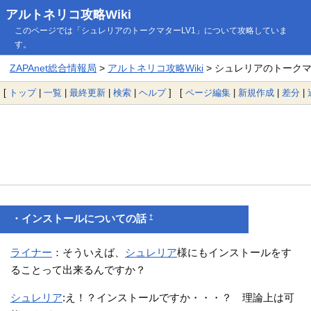
アルトネリコ攻略Wiki
このページでは「シュレリアのトークマターLV1」について攻略していま
す。
ZAPAnet総合情報局
>
アルトネリコ攻略Wiki
> シュレリアのトークマ
[
トップ
|
一覧
|
最終更新
|
検索
|
ヘルプ
] [
ページ編集
|
新規作成
|
差分
|
†
・インストールについての話
ライナー
：そういえば、
シュレリア
様にもインストールをす
ることって出来るんですか？
シュレリア
:え！？インストールですか・・・？ 理論上は可