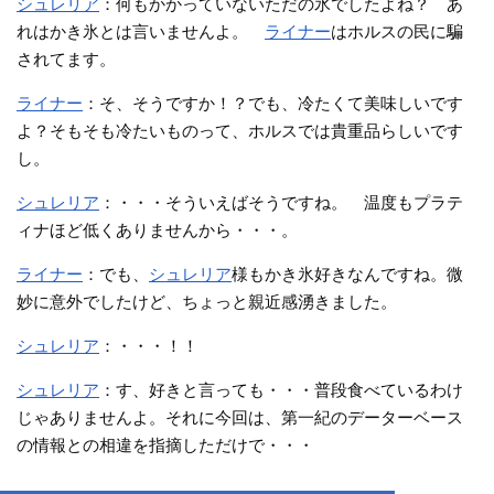
シュレリア
：何もかかっていないただの氷でしたよね？ あ
れはかき氷とは言いませんよ。
ライナー
はホルスの民に騙
されてます。
ライナー
：そ、そうですか！？でも、冷たくて美味しいです
よ？そもそも冷たいものって、ホルスでは貴重品らしいです
し。
シュレリア
：・・・そういえばそうですね。 温度もプラテ
ィナほど低くありませんから・・・。
ライナー
：でも、
シュレリア
様もかき氷好きなんですね。微
妙に意外でしたけど、ちょっと親近感湧きました。
シュレリア
：・・・！！
シュレリア
：す、好きと言っても・・・普段食べているわけ
じゃありませんよ。それに今回は、第一紀のデーターベース
の情報との相違を指摘しただけで・・・