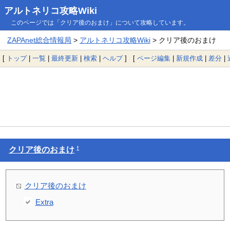
アルトネリコ攻略Wiki
このページでは「クリア後のおまけ」について攻略しています。
ZAPAnet総合情報局
>
アルトネリコ攻略Wiki
> クリア後のおまけ
[
トップ
|
一覧
|
最終更新
|
検索
|
ヘルプ
] [
ページ編集
|
新規作成
|
差分
|
†
クリア後のおまけ
クリア後のおまけ
Extra