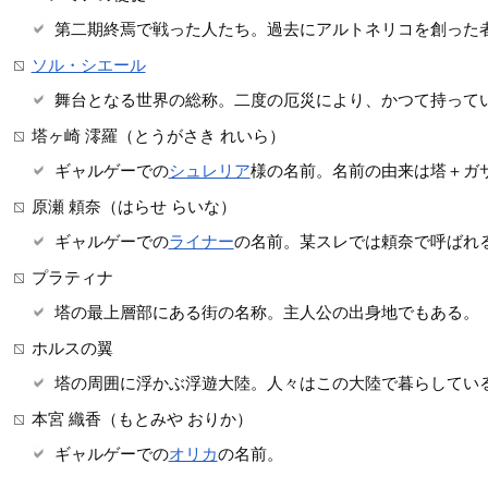
第二期終焉で戦った人たち。過去にアルトネリコを創った
ソル・シエール
舞台となる世界の総称。二度の厄災により、かつて持って
塔ヶ崎 澪羅（とうがさき れいら）
ギャルゲーでの
シュレリア
様の名前。名前の由来は塔＋ガ
原瀬 頼奈（はらせ らいな）
ギャルゲーでの
ライナー
の名前。某スレでは頼奈で呼ばれ
プラティナ
塔の最上層部にある街の名称。主人公の出身地でもある。
ホルスの翼
塔の周囲に浮かぶ浮遊大陸。人々はこの大陸で暮らしてい
本宮 織香（もとみや おりか）
ギャルゲーでの
オリカ
の名前。