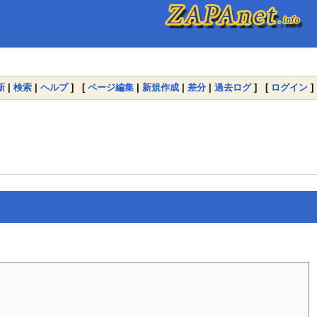
新
|
検索
|
ヘルプ
] [
ページ編集
|
新規作成
|
差分
|
過去ログ
] [
ログイン
]