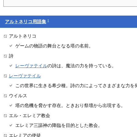
†
アルトネリコ用語集
アルトネリコ
ゲームの物語の舞台となる塔の名前。
詩
レーヴァテイル
の詩は、魔法の力を持っている。
レーヴァテイル
この世界に生きる希少種。詩の力によってさまざまな力を
ウイルス
塔の危機を脅かす存在。ときおり祭壇から出現する。
エル・エレミア教会
エレミア三謳神の降臨を目的とした教会。
エレミアの使徒