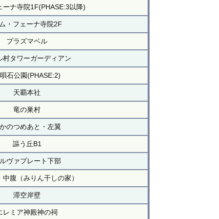
ーナ寺院1F(PHASE:3以降)
ム・フェーナ寺院2F
プラズマベル
ル村タワーガーディアン
唄石公園(PHASE:2)
天覇本社
竜の巣村
かのつめあと・左翼
謳う丘B1
ルヴァプレート下部
・中腹（みりん干しの家）
滞空岸壁
エレミア神殿神の祠