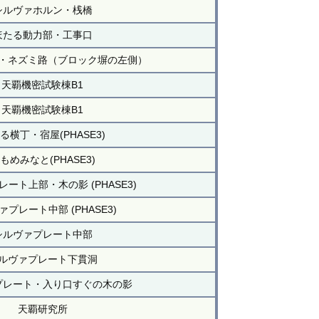
シルヴァホルン・桟橋
ほたる動力部・工事口
・ネズミ路（ブロック塀の左側）
天覇機密試験棟B1
天覇機密試験棟B1
る横丁・宿屋(PHASE3)
もめみなと(PHASE3)
ート上部・木の影 (PHASE3)
プレート中部 (PHASE3)
シルヴァプレート中部
ルヴァプレート下貫洞
プレート・入り口すぐの木の影
天覇研究所