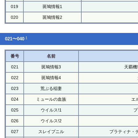
019
斑鳩情報1
020
斑鳩情報2
†
021〜040
番号
名前
021
斑鳩情報3
天覇機密
022
斑鳩情報4
023
荒ぶる稲妻
024
ミュールの血族
エ
025
ウイルス!1
プ
026
ウイルス!2
027
スレイプニル
プラティナ・デ