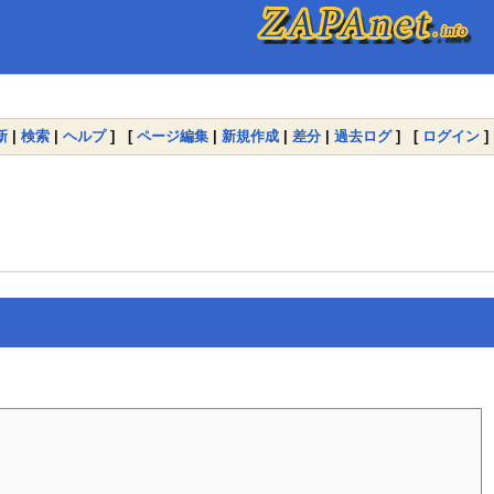
新
|
検索
|
ヘルプ
] [
ページ編集
|
新規作成
|
差分
|
過去ログ
] [
ログイン
]