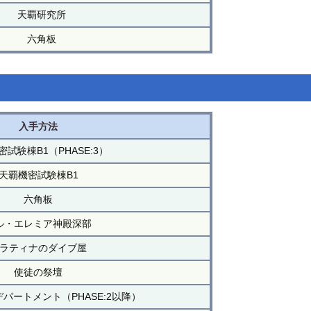
天覇研究所
六角板
入手方法
試験棟B1（PHASE:3）
天覇機密試験棟B1
六角板
ル・エレミア神殿深部
ラティナのダイブ屋
使徒の祭壇
パートメント（PHASE:2以降）