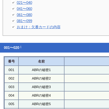
021〜040
041〜060
061〜080
081〜099
おまけ：欠番カードの内容
†
001〜020
番号
名前
001
ABRの秘密1
002
ABRの秘密2
003
ABRの秘密3
004
ABRの秘密4
005
ABRの秘密5