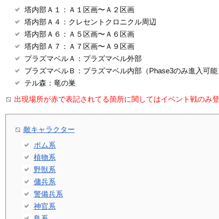
塔内部Ａ１：Ａ１区画〜Ａ２区画
塔内部Ａ４：クレセントクロニクル周辺
塔内部Ａ６：Ａ５区画〜Ａ６区画
塔内部Ａ７：Ａ７区画〜Ａ９区画
プラズマベルＡ：プラズマベル外部
プラズマベルＢ：プラズマベル内部（Phase3のみ進入可能
テル森：竜の巣
出現場所が赤で表記されてる箇所に関してはイベント戦のみ
敵キャラクター
ポム系
植物系
野獣系
傭兵系
警備兵系
神官系
鳥系