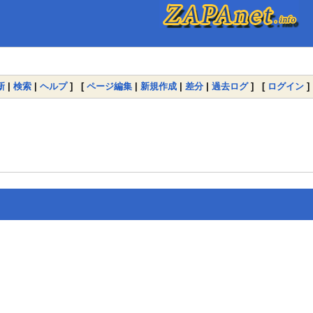
新
|
検索
|
ヘルプ
] [
ページ編集
|
新規作成
|
差分
|
過去ログ
] [
ログイン
]