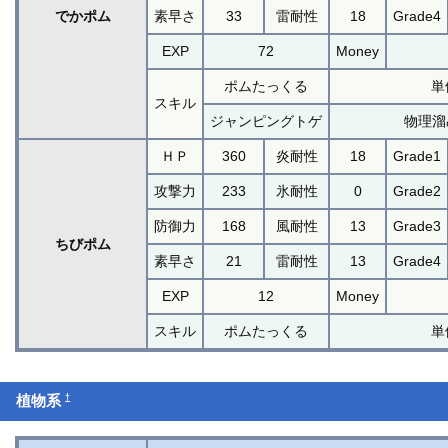
でかポム
素早さ
33
雷耐性
18
Grade4
EXP
72
Money
ポムたっくる
単
スキル
ジャンピングトゲ
物理溜
ＨＰ
360
炎耐性
18
Grade1
攻撃力
233
氷耐性
0
Grade2
防御力
168
風耐性
13
Grade3
ちびポム
素早さ
21
雷耐性
13
Grade4
EXP
12
Money
スキル
ポムたっくる
単
†
植物系