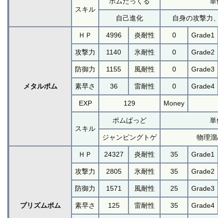
ポムたっくる
単
スキル
自己進化
自身の攻撃力
ＨＰ
4996
炎耐性
0
Grade1
攻撃力
1140
氷耐性
0
Grade2
防御力
1155
風耐性
0
Grade3
メタルポム
素早さ
36
雷耐性
0
Grade4
EXP
129
Money
ポムぱっど
単
スキル
ジャンピングトゲ
物理溜
ＨＰ
24327
炎耐性
35
Grade1
攻撃力
2805
氷耐性
35
Grade2
防御力
1571
風耐性
25
Grade3
プリズムポム
素早さ
125
雷耐性
35
Grade4