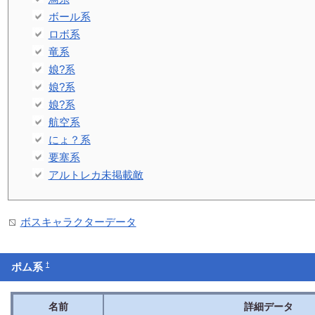
ボール系
ロボ系
竜系
娘?系
娘?系
娘?系
航空系
にょ？系
要塞系
アルトレカ未掲載敵
ボスキャラクターデータ
†
ポム系
名前
詳細データ