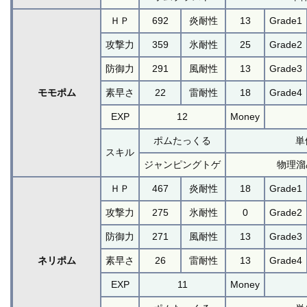
ＨＰ
692
炎耐性
13
Grade1
攻撃力
359
氷耐性
25
Grade2
防御力
291
風耐性
13
Grade3
モモポム
素早さ
22
雷耐性
18
Grade4
EXP
12
Money
ポムたっくる
単
スキル
ジャンピングトゲ
物理溜
ＨＰ
467
炎耐性
18
Grade1
攻撃力
275
氷耐性
0
Grade2
防御力
271
風耐性
13
Grade3
ネリポム
素早さ
26
雷耐性
13
Grade4
EXP
11
Money