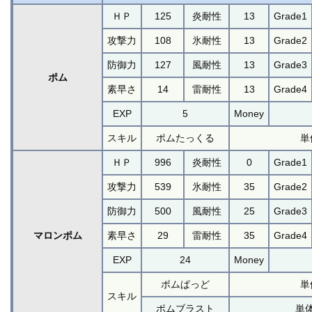
ＨＰ
125
炎耐性
13
Grade1
攻撃力
108
氷耐性
13
Grade2
防御力
127
風耐性
13
Grade3
ポム
素早さ
14
雷耐性
13
Grade4
EXP
5
Money
スキル
ポムたっくる
単
ＨＰ
996
炎耐性
0
Grade1
攻撃力
539
氷耐性
35
Grade2
防御力
500
風耐性
25
Grade3
マロンポム
素早さ
29
雷耐性
35
Grade4
EXP
24
Money
ポムぱっど
単
スキル
ポムブラスト
単