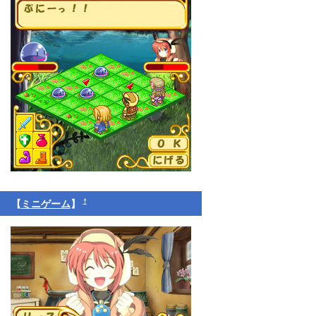
†
【
ミニゲーム
】