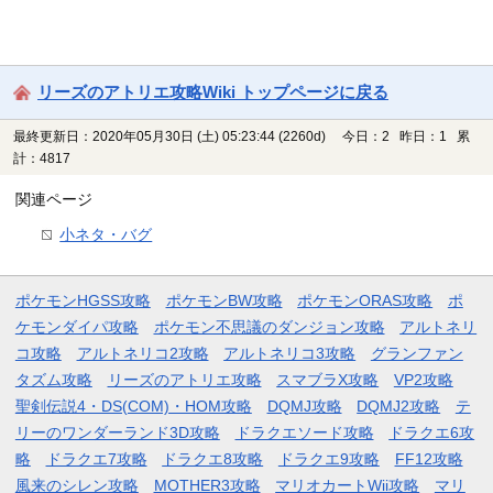
リーズのアトリエ攻略Wiki トップページに戻る
最終更新日：2020年05月30日 (土) 05:23:44
(2260d)
今日：2 昨日：1 累
計：4817
関連ページ
小ネタ・バグ
ポケモンHGSS攻略
ポケモンBW攻略
ポケモンORAS攻略
ポ
ケモンダイパ攻略
ポケモン不思議のダンジョン攻略
アルトネリ
コ攻略
アルトネリコ2攻略
アルトネリコ3攻略
グランファン
タズム攻略
リーズのアトリエ攻略
スマブラX攻略
VP2攻略
聖剣伝説4・DS(COM)・HOM攻略
DQMJ攻略
DQMJ2攻略
テ
リーのワンダーランド3D攻略
ドラクエソード攻略
ドラクエ6攻
略
ドラクエ7攻略
ドラクエ8攻略
ドラクエ9攻略
FF12攻略
風来のシレン攻略
MOTHER3攻略
マリオカートWii攻略
マリ