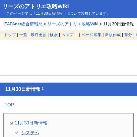
リーズのアトリエ攻略Wiki
このページでは「11月30日新情報」について攻略しています。
ZAPAnet総合情報局
>
リーズのアトリエ攻略Wiki
> 11月30日新情報
[
トップ
|
一覧
|
最終更新
|
検索
|
ヘルプ
] [
ページ編集
|
新規作成
|
差分
|
†
11月30日新情報
TOP
11月30日新情報
システム