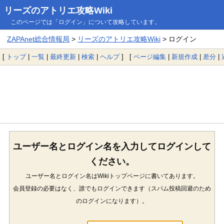
リーズのアトリエ攻略Wiki
このページでは「ログイン」について攻略しています。
ZAPAnet総合情報局
>
リーズのアトリエ攻略Wiki
> ログイン
[
トップ
|
一覧
|
最終更新
|
検索
|
ヘルプ
] [
ページ編集
|
新規作成
|
差分
|
ユーザー名とログイン名を入力してログインして
ください。
ユーザー名とログイン名はWikiトップページに書いてあります。
会員登録の必要はなく、誰でもログインできます（スパム投稿回避のため
のログインになります）。