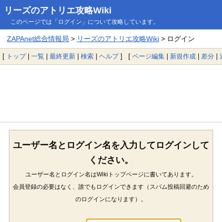
リーズのアトリエ攻略Wiki
このページでは「ログイン」について攻略しています。
ZAPAnet総合情報局
>
リーズのアトリエ攻略Wiki
> ログイン
[
トップ
|
一覧
|
最終更新
|
検索
|
ヘルプ
] [
ページ編集
|
新規作成
|
差分
|
ユーザー名とログイン名を入力してログインして
ください。
ユーザー名とログイン名はWikiトップページに書いてあります。
会員登録の必要はなく、誰でもログインできます（スパム投稿回避のため
のログインになります）。