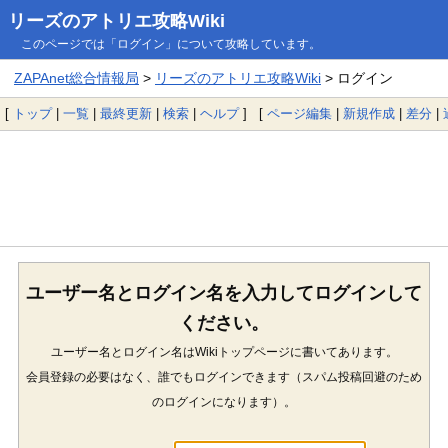
リーズのアトリエ攻略Wiki
このページでは「ログイン」について攻略しています。
ZAPAnet総合情報局
>
リーズのアトリエ攻略Wiki
> ログイン
[
トップ
|
一覧
|
最終更新
|
検索
|
ヘルプ
] [
ページ編集
|
新規作成
|
差分
|
ユーザー名とログイン名を入力してログインして
ください。
ユーザー名とログイン名はWikiトップページに書いてあります。
会員登録の必要はなく、誰でもログインできます（スパム投稿回避のため
のログインになります）。