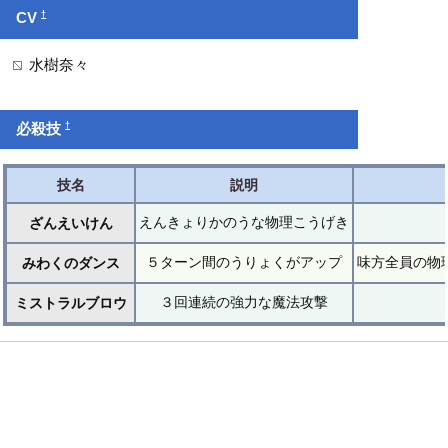
†
CV
水樹奈々
†
必殺技
技名
説明
えんきょりかのうな物理こうげき
ざんえいけん
５ターン間のうりょくがアップ
味方全員の物
みわくのダンス
３回連続の強力な魔法攻撃
ミストラルブロウ