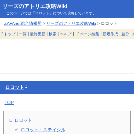
リーズのアトリエ攻略Wiki
このページでは「ロロット」について攻略しています。
ZAPAnet総合情報局
>
リーズのアトリエ攻略Wiki
> ロロット
[
トップ
|
一覧
|
最終更新
|
検索
|
ヘルプ
] [
ページ編集
|
新規作成
|
差分
|
†
ロロット
TOP
ロロット
ロロット・ステイシル