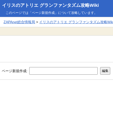
イリスのアトリエ グランファンタズム攻略Wiki
このページでは「ページ新規作成」について攻略しています。
ZAPAnet総合情報局
>
イリスのアトリエ グランファンタズム攻略Wik
ページ新規作成: