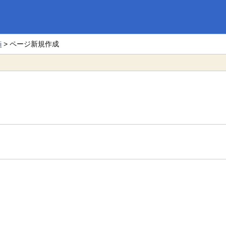
i
> ページ新規作成