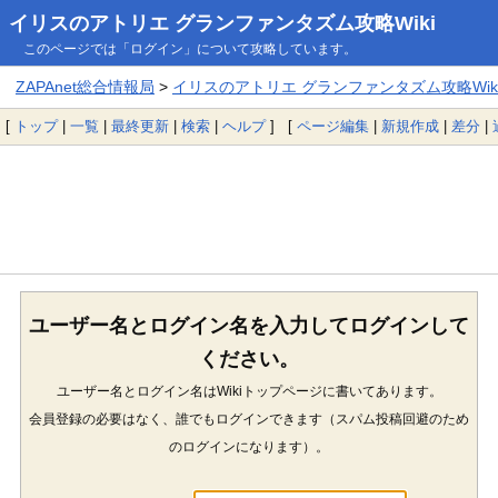
イリスのアトリエ グランファンタズム攻略Wiki
このページでは「ログイン」について攻略しています。
ZAPAnet総合情報局
>
イリスのアトリエ グランファンタズム攻略Wik
[
トップ
|
一覧
|
最終更新
|
検索
|
ヘルプ
] [
ページ編集
|
新規作成
|
差分
|
ユーザー名とログイン名を入力してログインして
ください。
ユーザー名とログイン名はWikiトップページに書いてあります。
会員登録の必要はなく、誰でもログインできます（スパム投稿回避のため
のログインになります）。