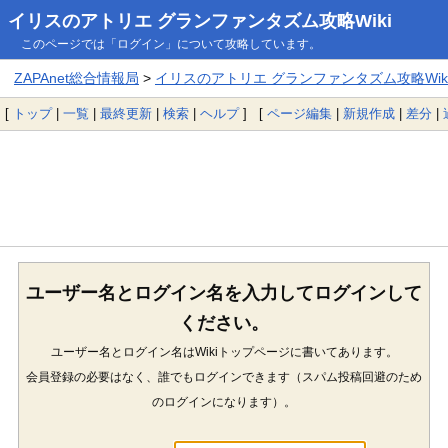
イリスのアトリエ グランファンタズム攻略Wiki
このページでは「ログイン」について攻略しています。
ZAPAnet総合情報局
>
イリスのアトリエ グランファンタズム攻略Wik
[
トップ
|
一覧
|
最終更新
|
検索
|
ヘルプ
] [
ページ編集
|
新規作成
|
差分
|
ユーザー名とログイン名を入力してログインして
ください。
ユーザー名とログイン名はWikiトップページに書いてあります。
会員登録の必要はなく、誰でもログインできます（スパム投稿回避のため
のログインになります）。