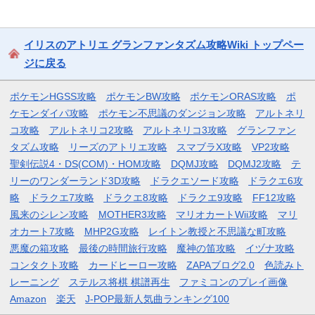
イリスのアトリエ グランファンタズム攻略Wiki トップペー
ジに戻る
ポケモンHGSS攻略
ポケモンBW攻略
ポケモンORAS攻略
ポ
ケモンダイパ攻略
ポケモン不思議のダンジョン攻略
アルトネリ
コ攻略
アルトネリコ2攻略
アルトネリコ3攻略
グランファン
タズム攻略
リーズのアトリエ攻略
スマブラX攻略
VP2攻略
聖剣伝説4・DS(COM)・HOM攻略
DQMJ攻略
DQMJ2攻略
テ
リーのワンダーランド3D攻略
ドラクエソード攻略
ドラクエ6攻
略
ドラクエ7攻略
ドラクエ8攻略
ドラクエ9攻略
FF12攻略
風来のシレン攻略
MOTHER3攻略
マリオカートWii攻略
マリ
オカート7攻略
MHP2G攻略
レイトン教授と不思議な町攻略
悪魔の箱攻略
最後の時間旅行攻略
魔神の笛攻略
イヅナ攻略
コンタクト攻略
カードヒーロー攻略
ZAPAブログ2.0
色読みト
レーニング
ステルス将棋 棋譜再生
ファミコンのプレイ画像
Amazon
楽天
J-POP最新人気曲ランキング100