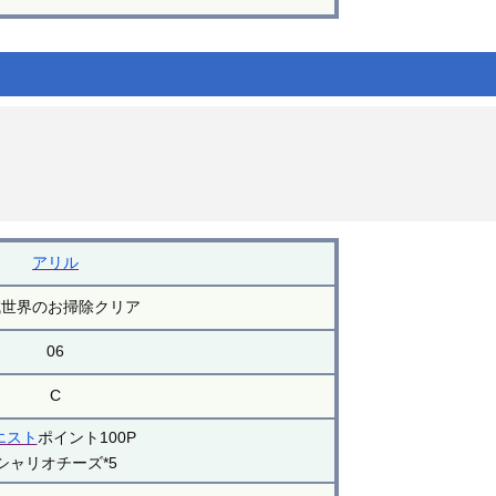
アリル
城世界のお掃除クリア
06
C
エスト
ポイント100P
シャリオチーズ*5