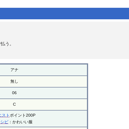
で払う。
アナ
無し
06
C
エスト
ポイント200P
レシピ
：かわいい服