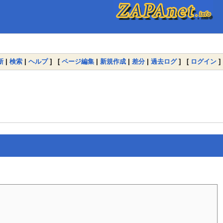
新
|
検索
|
ヘルプ
] [
ページ編集
|
新規作成
|
差分
|
過去ログ
] [
ログイン
]