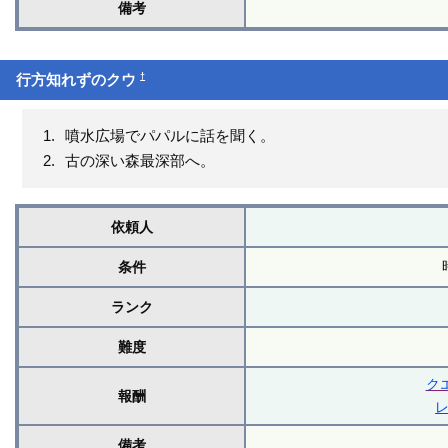
備考
†
行方知れずのクウ
噴水広場でパパルに話を聞く。
古の深い森最深部へ。
依頼人
条件
ランク
難度
ク
報酬
備考