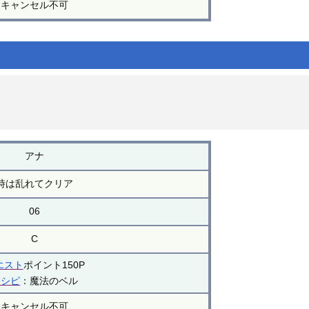
キャンセル不可
アナ
時は乱れてクリア
06
C
エスト
ポイント150P
レシピ
：魔法のベル
キャンセル不可