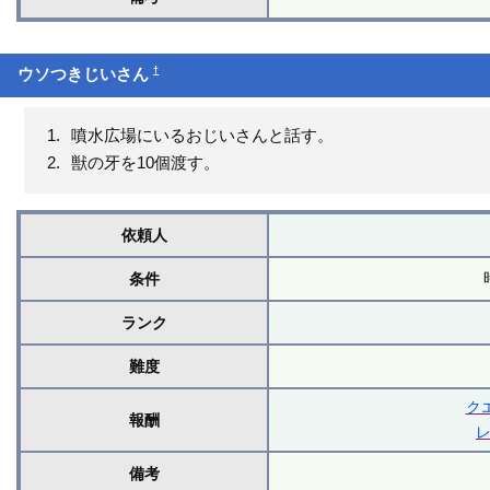
†
ウソつきじいさん
噴水広場にいるおじいさんと話す。
獣の牙を10個渡す。
依頼人
条件
ランク
難度
ク
報酬
備考