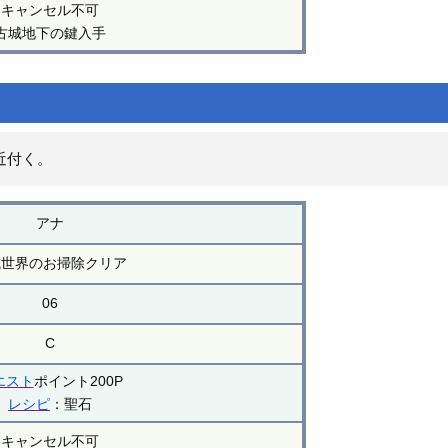
キャンセル不可
古城地下の鍵入手
近付く。
アナ
城世界のお掃除クリア
06
C
エスト
ポイント200P
レシピ
：聖石
キャンセル不可