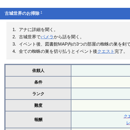
†
古城世界のお掃除
アナに詳細を聞く。
古城世界で
パメラ
から話を聞く。
イベント後、図書館MAP内の3つの部屋の蜘蛛の巣を剣
全ての蜘蛛の巣を切り払うとイベント後
クエスト
完了。
依頼人
条件
ランク
難度
ク
報酬