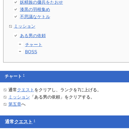
妖精族の傭兵をたおせ
漆黒の羽根集め
不思議なケトル
ミッション
ある男の依頼
チャート
BOSS
†
チャート
通常
クエスト
をクリアし、ランクを7に上げる。
ミッション
「ある男の依頼」をクリアする。
第五章
へ
†
通常
クエスト