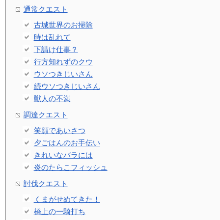
通常クエスト
古城世界のお掃除
時は乱れて
下請け仕事？
行方知れずのクウ
ウソつきじいさん
続ウソつきじいさん
獣人の不満
調達クエスト
笑顔であいさつ
夕ごはんのお手伝い
きれいなバラには
炎のたらこフィッシュ
討伐クエスト
くまがせめてきた！
橋上の一騎打ち