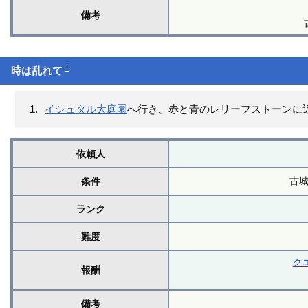
備考
†
時は乱れて
イシュタル大庭園
へ行き、赤と青のレリーフストーンに
依頼人
古
条件
ランク
難度
ク
報酬
備考