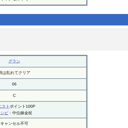
グラン
時は乱れてクリア
06
C
エスト
ポイント100P
レシピ
：中位錬金杖
キャンセル不可