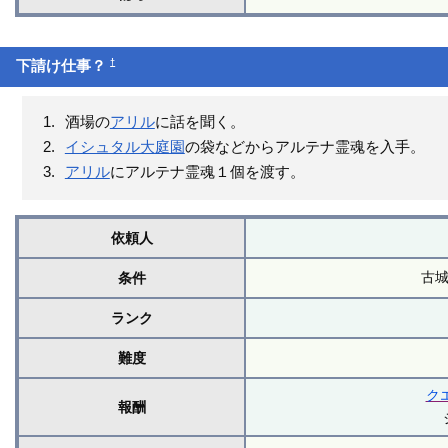
†
下請け仕事？
酒場の
アリル
に話を聞く。
イシュタル大庭園
の袋などからアルテナ霊魂を入手。
アリル
にアルテナ霊魂１個を渡す。
依頼人
古
条件
ランク
難度
ク
報酬