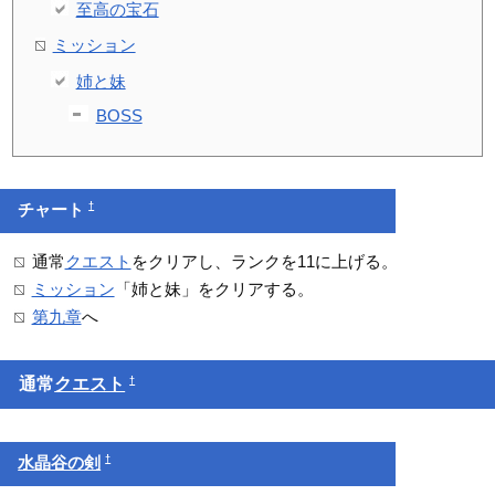
至高の宝石
ミッション
姉と妹
BOSS
†
チャート
通常
クエスト
をクリアし、ランクを11に上げる。
ミッション
「姉と妹」をクリアする。
第九章
へ
†
通常
クエスト
†
水晶谷の剣