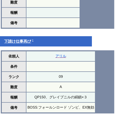
難度
報酬
備考
†
下請け仕事再び
アリル
依頼人
条件
09
ランク
A
難度
QP150、グレイプニルの絹鎖×３
報酬
BOSS:フォールンロード ゾンビ、EX無効
備考