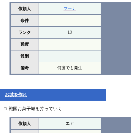
マーナ
依頼人
条件
10
ランク
難度
報酬
何度でも発生
備考
†
お城を作れ
戦国お菓子城を持っていく
エア
依頼人