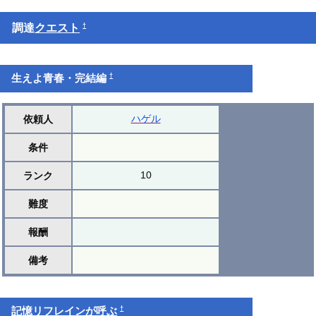
†
調達
クエスト
†
生えよ青春・完結編
ハゲル
依頼人
条件
10
ランク
難度
報酬
備考
†
記憶リフレインが呼ぶ