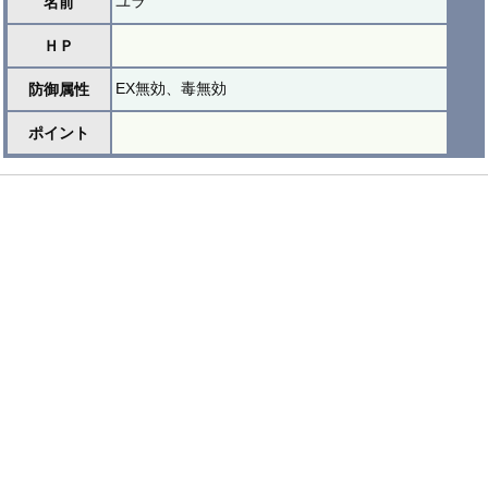
ユラ
名前
ＨＰ
EX無効、毒無効
防御属性
ポイント