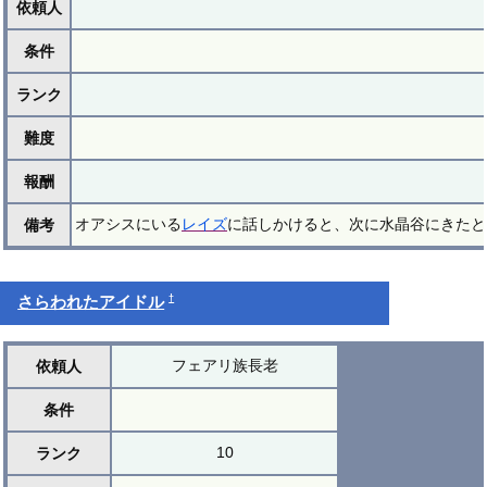
依頼人
条件
ランク
難度
報酬
オアシスにいる
レイズ
に話しかけると、次に水晶谷にきたと
備考
†
さらわれたアイドル
フェアリ族長老
依頼人
条件
10
ランク