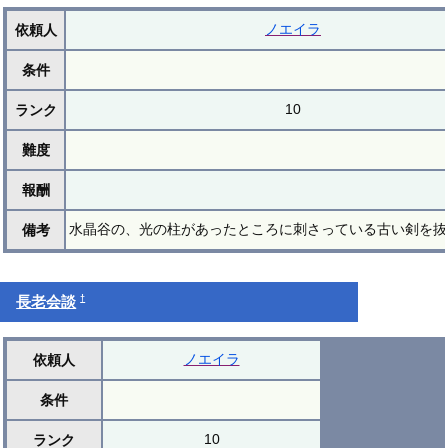
ノエイラ
依頼人
条件
10
ランク
難度
報酬
水晶谷の、光の柱があったところに刺さっている古い剣を抜
備考
†
長老会談
ノエイラ
依頼人
条件
10
ランク