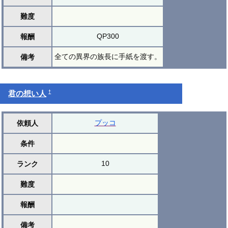
難度
QP300
報酬
全ての異界の族長に手紙を渡す。
備考
†
君の想い人
プッコ
依頼人
条件
10
ランク
難度
報酬
備考