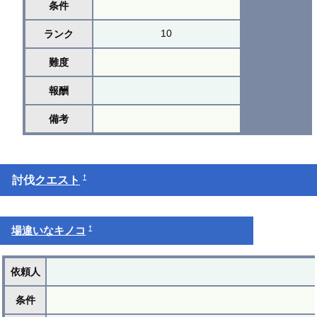
条件
10
ランク
難度
報酬
備考
†
討伐
クエスト
†
場違いなキノコ
依頼人
条件