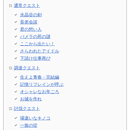
通常クエスト
水晶谷の剣
長老会談
君の想い人
パメラの死の謎
ここから出たい！
さらわれたアイドル
下請け仕事再び
調達クエスト
生えよ青春・完結編
記憶リフレインが呼ぶ
オシャレなお年ごろ
お城を作れ
討伐クエスト
場違いなキノコ
一族の掟