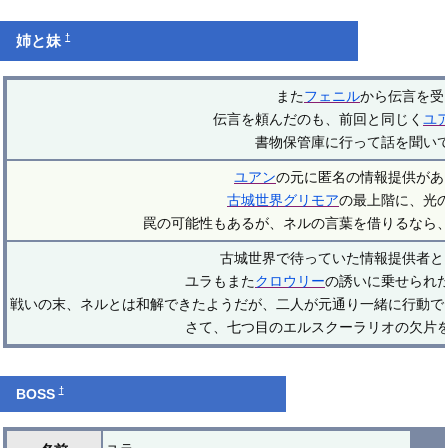
†
姉と妹
また
フェニル
から伝言を受
伝言を頼んだのも、前回と同じく
ユ
書物保管庫に行って話を聞い
ユアン
の元に匿名の情報提供があ
古城世界グリモア
の最上階に、光
罠の可能性もあるが、ネルの言葉を借りるなら
古城世界で待っていた情報提供者と
ユラもまた
クロウリー
の誘いに乗せられ
戦いの末、ネルとは和解できたようだが、二人が元通り一緒に行動で
さて、七つ目のエルスクーラリオの欠片
†
BOSS