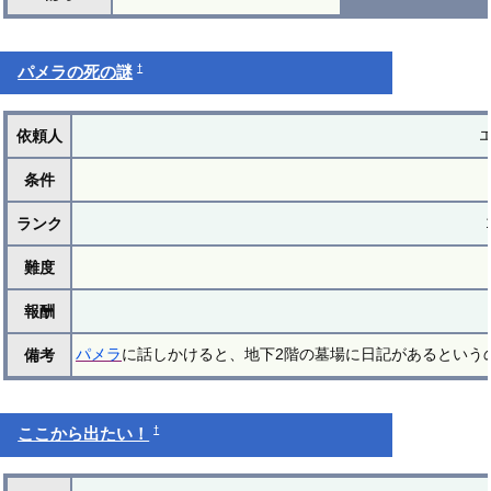
†
パメラの死の謎
依頼人
条件
ランク
難度
報酬
パメラ
に話しかけると、地下2階の墓場に日記があるという
備考
†
ここから出たい！