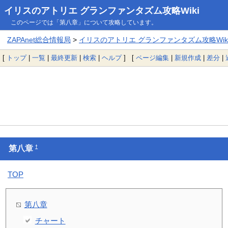
イリスのアトリエ グランファンタズム攻略Wiki
このページでは「第八章」について攻略しています。
ZAPAnet総合情報局
>
イリスのアトリエ グランファンタズム攻略Wik
[
トップ
|
一覧
|
最終更新
|
検索
|
ヘルプ
] [
ページ編集
|
新規作成
|
差分
|
†
第八章
TOP
第八章
チャート