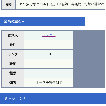
BOSS:抜け忍コボルト 獣、EX無効、毒無効、打撃に非
備考
†
至高の宝石
フェニル
依頼人
条件
10
ランク
難度
報酬
オーブを数体倒す
備考
†
ミッション