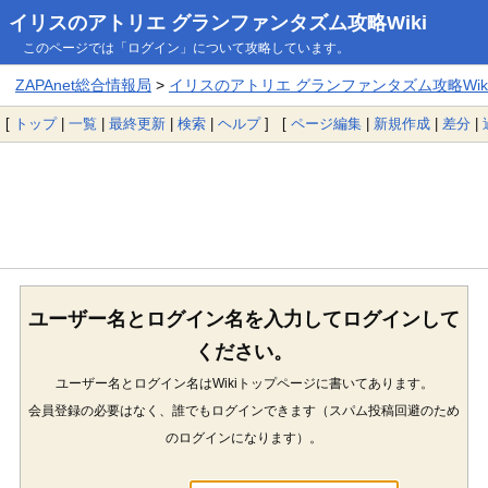
イリスのアトリエ グランファンタズム攻略Wiki
このページでは「ログイン」について攻略しています。
ZAPAnet総合情報局
>
イリスのアトリエ グランファンタズム攻略Wik
[
トップ
|
一覧
|
最終更新
|
検索
|
ヘルプ
] [
ページ編集
|
新規作成
|
差分
|
ユーザー名とログイン名を入力してログインして
ください。
ユーザー名とログイン名はWikiトップページに書いてあります。
会員登録の必要はなく、誰でもログインできます（スパム投稿回避のため
のログインになります）。