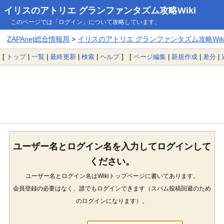
イリスのアトリエ グランファンタズム攻略Wiki
このページでは「ログイン」について攻略しています。
ZAPAnet総合情報局
>
イリスのアトリエ グランファンタズム攻略Wik
[
トップ
|
一覧
|
最終更新
|
検索
|
ヘルプ
] [
ページ編集
|
新規作成
|
差分
|
ユーザー名とログイン名を入力してログインして
ください。
ユーザー名とログイン名はWikiトップページに書いてあります。
会員登録の必要はなく、誰でもログインできます（スパム投稿回避のため
のログインになります）。