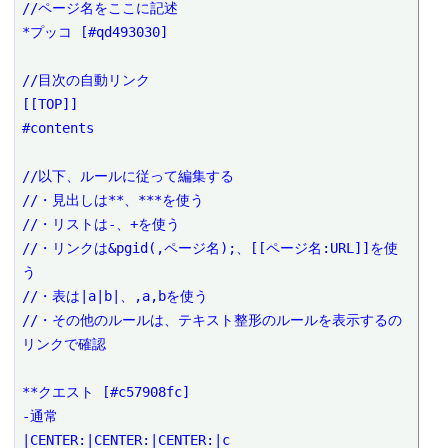
//ページ名をここに記述

*プッコ [#qd493030]

//目次の自動リンク

[[TOP]]

#contents

//以下、ルールに従って編集する

//・見出しは**、***を使う

//・リストは-、+を使う

//・リンクは&pgid(,ページ名);、[[ページ名:URL]]を使
う

//・表は|a|b|、,a,bを使う

//・その他のルールは、テキスト整形のルールを表示するの
リンクで確認

**クエスト [#c57908fc]

-通常

|CENTER:|CENTER:|CENTER:|c
