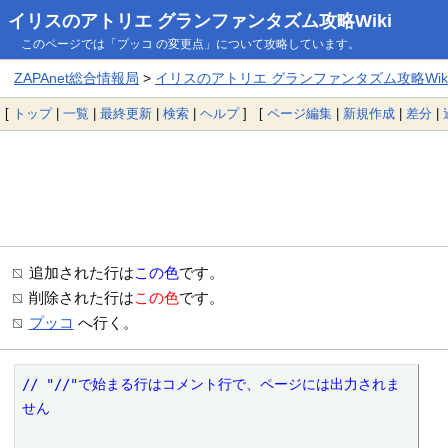
イリスのアトリエ グランファンタズム攻略Wiki
このページでは「プッコ の変更点」について攻略しています。
ZAPAnet総合情報局
>
イリスのアトリエ グランファンタズム攻略Wik
[
トップ
|
一覧
|
最終更新
|
検索
|
ヘルプ
] [
ページ編集
|
新規作成
|
差分
|
追加された行は
この色
です。
削除された行は
この色
です。
プッコ
へ行く。
// "//"で始まる行はコメント行で、ページには出力されま
せん
