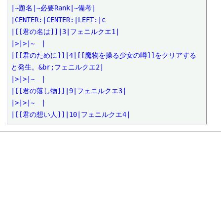
|~題名|~必要Rank|~備考|

|CENTER:|CENTER:|LEFT:|c

|[[君の名は]]|3|フェニルクエ1|

|>|>|~　|

|[[君のために]]|4|[[魔物を操る少女の噂]]をクリアする
と発生。&br;フェニルクエ2|

|>|>|~　|

|[[君の落し物]]|9|フェニルクエ3|

|>|>|~　|

|[[君の想い人]]|10|フェニルクエ4|