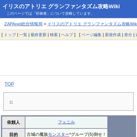
イリスのアトリエ グランファンタズム攻略Wiki
このページでは「祈祷者」について攻略しています。
ZAPAnet総合情報局
>
イリスのアトリエ グランファンタズム攻略Wik
[
トップ
|
一覧
|
最終更新
|
検索
|
ヘルプ
] [
ページ編集
|
新規作成
|
差分
|
TOP
フェニル
依頼人
古城の魔族
モンスター
*グループ(5)倒せ！
目的