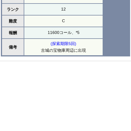
12
ランク
C
難度
11600コール、*5
報酬
(探索期限5回)
備考
古城の宝物庫周辺に出現