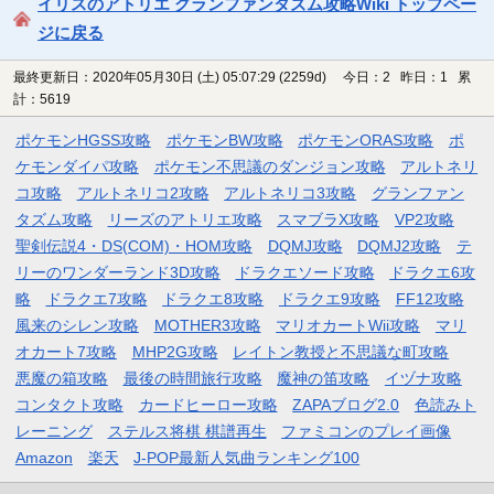
イリスのアトリエ グランファンタズム攻略Wiki トップペー
ジに戻る
最終更新日：2020年05月30日 (土) 05:07:29
(2259d)
今日：2 昨日：1 累
計：5619
ポケモンHGSS攻略
ポケモンBW攻略
ポケモンORAS攻略
ポ
ケモンダイパ攻略
ポケモン不思議のダンジョン攻略
アルトネリ
コ攻略
アルトネリコ2攻略
アルトネリコ3攻略
グランファン
タズム攻略
リーズのアトリエ攻略
スマブラX攻略
VP2攻略
聖剣伝説4・DS(COM)・HOM攻略
DQMJ攻略
DQMJ2攻略
テ
リーのワンダーランド3D攻略
ドラクエソード攻略
ドラクエ6攻
略
ドラクエ7攻略
ドラクエ8攻略
ドラクエ9攻略
FF12攻略
風来のシレン攻略
MOTHER3攻略
マリオカートWii攻略
マリ
オカート7攻略
MHP2G攻略
レイトン教授と不思議な町攻略
悪魔の箱攻略
最後の時間旅行攻略
魔神の笛攻略
イヅナ攻略
コンタクト攻略
カードヒーロー攻略
ZAPAブログ2.0
色読みト
レーニング
ステルス将棋 棋譜再生
ファミコンのプレイ画像
Amazon
楽天
J-POP最新人気曲ランキング100