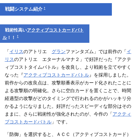
†
戦闘システム紹介
戦術性高い
アクティブコストカードバト
†
ル
！！
「
イリス
のアトリエ
グラン
ファンタズム」では前作の「
イ
リス
のアトリエ エターナルマナ２」で好評だった『アクテ
ィブコストタイムバトル』を改良し、より戦術を立てやすく
なった『
アクティブコストカードバトル
』を採用しました。
前作からの改良点は、攻撃順番表示がカード化されたことに
よる攻撃順の明確化。さらに空白カードを置くことで、時間
経過型の攻撃がどのタイミングで行われるのかがハッキリ分
かるようになりました。好評だったスピーディな部分はその
ままに、さらに戦術性が強化されたのが、今作の「
アクティ
ブコストカードバトル
」です。
「防御」を選択すると、ＡＣＣ（アクティブコストカード）