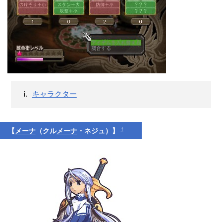
キャラクター
†
【
メーナ
（クル
メーナ
・ネジュ）】