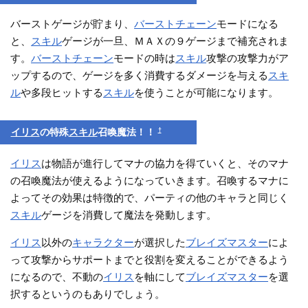
バーストゲージが貯まり、
バーストチェーン
モードになる
と、
スキル
ゲージが一旦、ＭＡＸの９ゲージまで補充されま
す。
バーストチェーン
モードの時は
スキル
攻撃の攻撃力がア
ップするので、ゲージを多く消費するダメージを与える
スキ
ル
や多段ヒットする
スキル
を使うことが可能になります。
†
イリス
の特殊
スキル
召喚魔法！！
イリス
は物語が進行してマナの協力を得ていくと、そのマナ
の召喚魔法が使えるようになっていきます。召喚するマナに
よってその効果は特徴的で、パーティの他のキャラと同じく
スキル
ゲージを消費して魔法を発動します。
イリス
以外の
キャラクター
が選択した
ブレイズマスター
によ
って攻撃からサポートまでと役割を変えることができるよう
になるので、不動の
イリス
を軸にして
ブレイズマスター
を選
択するというのもありでしょう。