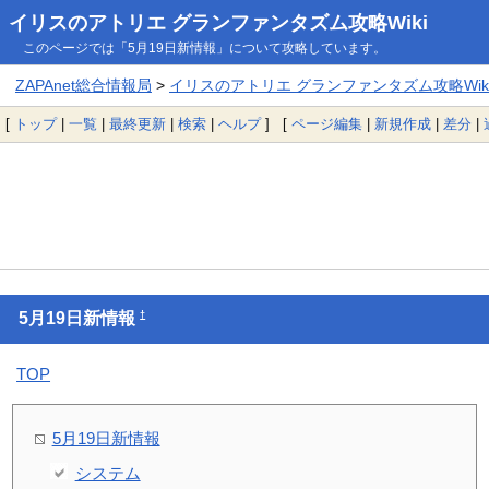
イリスのアトリエ グランファンタズム攻略Wiki
このページでは「5月19日新情報」について攻略しています。
ZAPAnet総合情報局
>
イリスのアトリエ グランファンタズム攻略Wik
[
トップ
|
一覧
|
最終更新
|
検索
|
ヘルプ
] [
ページ編集
|
新規作成
|
差分
|
†
5月19日新情報
TOP
5月19日新情報
システム