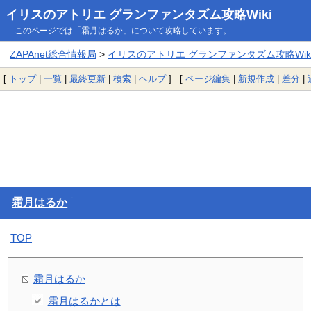
イリスのアトリエ グランファンタズム攻略Wiki
このページでは「霜月はるか」について攻略しています。
ZAPAnet総合情報局
>
イリスのアトリエ グランファンタズム攻略Wik
[
トップ
|
一覧
|
最終更新
|
検索
|
ヘルプ
] [
ページ編集
|
新規作成
|
差分
|
†
霜月はるか
TOP
霜月はるか
霜月はるかとは