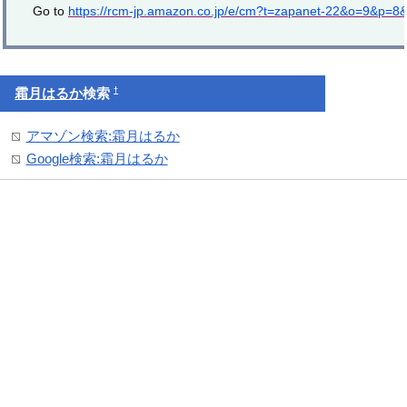
Go to
https://rcm-jp.amazon.co.jp/e/cm?t=zapanet-22&o=9&p=8
†
霜月はるか
検索
アマゾン検索:霜月はるか
Google検索:霜月はるか