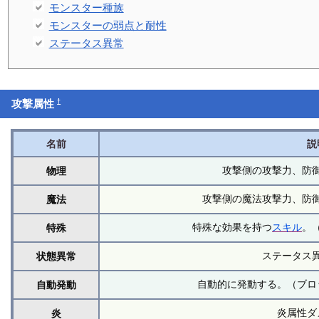
モンスター種族
モンスターの弱点と耐性
ステータス異常
†
攻撃属性
名前
説
攻撃側の攻撃力、防
物理
攻撃側の魔法攻撃力、防
魔法
特殊な効果を持つ
スキル
。
特殊
ステータス
状態異常
自動的に発動する。（ブロ
自動発動
炎属性ダ
炎