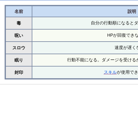
名前
説明
自分の行動順になると
毒
HPが回復でき
呪い
速度が遅く
スロウ
行動不能になる。ダメージを受ける
眠り
スキル
が使用で
封印