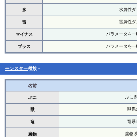
氷属性ダ
氷
雷属性ダ
雷
パラメータを一
マイナス
パラメータを一
プラス
†
モンスター
種族
名前
ぷに
ぷに
獣系
獣
竜系
竜
魔物
魔物