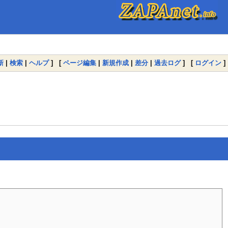
新
|
検索
|
ヘルプ
] [
ページ編集
|
新規作成
|
差分
|
過去ログ
] [
ログイン
]