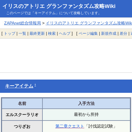
イリスのアトリエ グランファンタズム攻略Wiki
このページでは「キーアイテム」について攻略しています。
ZAPAnet総合情報局
>
イリスのアトリエ グランファンタズム攻略Wik
[
トップ
|
一覧
|
最終更新
|
検索
|
ヘルプ
] [
ページ編集
|
新規作成
|
差分
|
†
キーアイテム
名前
入手方法
最初から所持
エルスクーラリオ
第二章
クエスト
「討伐認定試験」
つりざお