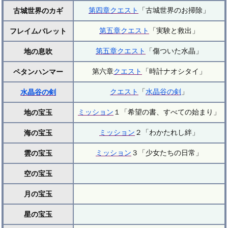
第四章
クエスト
「古城世界のお掃除」
古城世界のカギ
第五章
クエスト
「実験と救出」
フレイムバレット
第五章
クエスト
「傷ついた水晶」
地の息吹
第六章
クエスト
「時計ナオシタイ」
ペタンハンマー
クエスト
「
水晶谷の剣
」
水晶谷の剣
ミッション
１「希望の書、すべての始まり」
地の宝玉
ミッション
２「わかたれし絆」
海の宝玉
ミッション
３「少女たちの日常」
雲の宝玉
空の宝玉
月の宝玉
星の宝玉