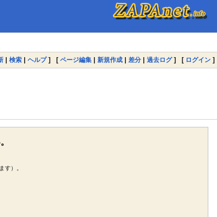
新
|
検索
|
ヘルプ
] [
ページ編集
|
新規作成
|
差分
|
過去ログ
] [
ログイン
]
い。
ます）。