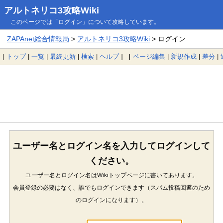
アルトネリコ3攻略Wiki
このページでは「ログイン」について攻略しています。
ZAPAnet総合情報局
>
アルトネリコ3攻略Wiki
> ログイン
[
トップ
|
一覧
|
最終更新
|
検索
|
ヘルプ
] [
ページ編集
|
新規作成
|
差分
|
ユーザー名とログイン名を入力してログインして
ください。
ユーザー名とログイン名はWikiトップページに書いてあります。
会員登録の必要はなく、誰でもログインできます（スパム投稿回避のため
のログインになります）。