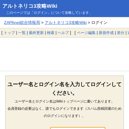
アルトネリコ3攻略Wiki
このページでは「ログイン」について攻略しています。
ZAPAnet総合情報局
>
アルトネリコ3攻略Wiki
> ログイン
[
トップ
|
一覧
|
最終更新
|
検索
|
ヘルプ
] [
ページ編集
|
新規作成
|
差分
|
ユーザー名とログイン名を入力してログインして
ください。
ユーザー名とログイン名はWikiトップページに書いてあります。
会員登録の必要はなく、誰でもログインできます（スパム投稿回避のため
のログインになります）。