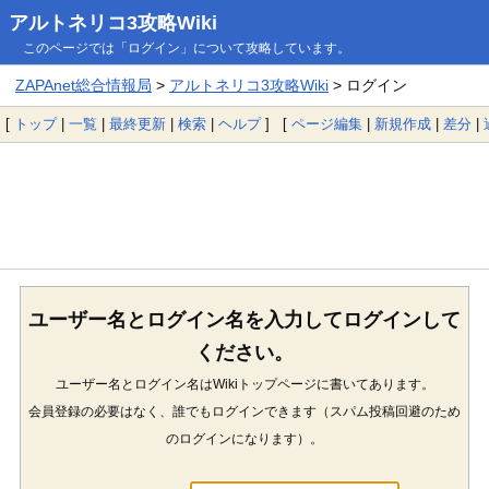
アルトネリコ3攻略Wiki
このページでは「ログイン」について攻略しています。
ZAPAnet総合情報局
>
アルトネリコ3攻略Wiki
> ログイン
[
トップ
|
一覧
|
最終更新
|
検索
|
ヘルプ
] [
ページ編集
|
新規作成
|
差分
|
ユーザー名とログイン名を入力してログインして
ください。
ユーザー名とログイン名はWikiトップページに書いてあります。
会員登録の必要はなく、誰でもログインできます（スパム投稿回避のため
のログインになります）。