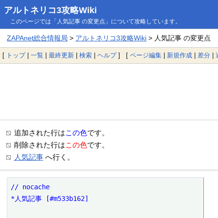
アルトネリコ3攻略Wiki
このページでは「人気記事 の変更点」について攻略しています。
ZAPAnet総合情報局
>
アルトネリコ3攻略Wiki
> 人気記事 の変更点
[
トップ
|
一覧
|
最終更新
|
検索
|
ヘルプ
] [
ページ編集
|
新規作成
|
差分
|
追加された行は
この色
です。
削除された行は
この色
です。
人気記事
へ行く。
// nocache

*人気記事 [#m533b162]
