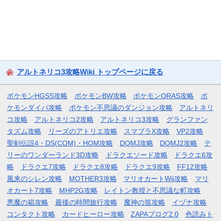
アルトネリコ3攻略Wiki トップページに戻る
ポケモンHGSS攻略
ポケモンBW攻略
ポケモンORAS攻略
ポ
ケモンダイパ攻略
ポケモン不思議のダンジョン攻略
アルトネリ
コ攻略
アルトネリコ2攻略
アルトネリコ3攻略
グランファン
タズム攻略
リーズのアトリエ攻略
スマブラX攻略
VP2攻略
聖剣伝説4・DS(COM)・HOM攻略
DQMJ攻略
DQMJ2攻略
テ
リーのワンダーランド3D攻略
ドラクエソード攻略
ドラクエ6攻
略
ドラクエ7攻略
ドラクエ8攻略
ドラクエ9攻略
FF12攻略
風来のシレン攻略
MOTHER3攻略
マリオカートWii攻略
マリ
オカート7攻略
MHP2G攻略
レイトン教授と不思議な町攻略
悪魔の箱攻略
最後の時間旅行攻略
魔神の笛攻略
イヅナ攻略
コンタクト攻略
カードヒーロー攻略
ZAPAブログ2.0
色読みト