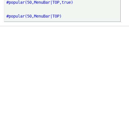
#popular(50,MenuBar|TOP,true) 

#popular(50,MenuBar|TOP)