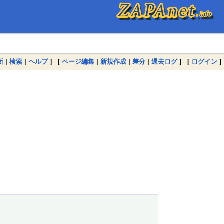
新
|
検索
|
ヘルプ
] [
ページ編集
|
新規作成
|
差分
|
過去ログ
] [
ログイン
]