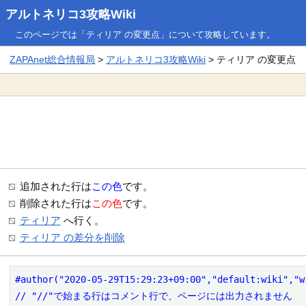
アルトネリコ3攻略Wiki
このページでは「ティリア の変更点」について攻略しています。
ZAPAnet総合情報局
>
アルトネリコ3攻略Wiki
> ティリア の変更点
追加された行は
この色
です。
削除された行は
この色
です。
ティリア
へ行く。
ティリア の差分を削除
#author("2020-05-29T15:29:23+09:00","default:wiki","w
// "//"で始まる行はコメント行で、ページには出力されません