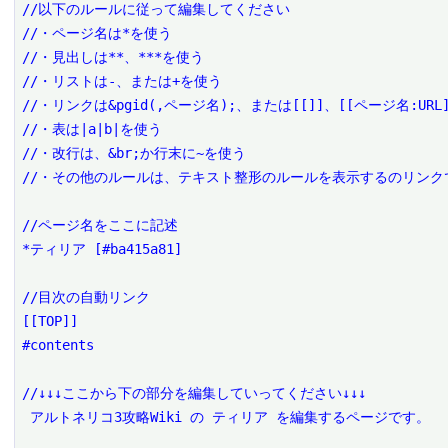
//以下のルールに従って編集してください
//・ページ名は*を使う
//・見出しは**、***を使う
//・リストは-、または+を使う
//・リンクは&pgid(,ページ名);、または[[]]、[[ページ名:URL
//・表は|a|b|を使う
//・改行は、&br;か行末に~を使う
//・その他のルールは、テキスト整形のルールを表示するのリンク
//ページ名をここに記述
*ティリア [#ba415a81]
//目次の自動リンク
[[TOP]]
#contents
//↓↓↓ここから下の部分を編集していってください↓↓↓
 アルトネリコ3攻略Wiki の ティリア を編集するページです。