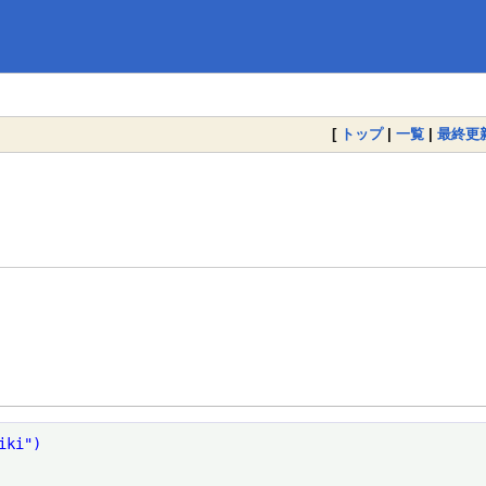
[
トップ
|
一覧
|
最終更
iki")