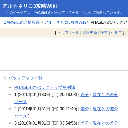
アルトネリコ3攻略Wiki
このページでは「PHASE4 のバックアップ一覧」について攻略しています。
ZAPAnet総合情報局
>
アルトネリコ3攻略Wiki
> PHASE4 のバック
[
トップ
|
一覧
|
最終更新
|
検索
|
ヘルプ
]
バックアップ一覧
PHASE4 のバックアップを削除
1 (2010年01月30日 (土) 20:18:08) [
差分
|
現在との差分
|
ソース
]
2 (2010年01月31日 (日) 00:21:40) [
差分
|
現在との差分
|
ソース
]
3 (2010年01月31日 (日) 03:54:56) [
差分
|
現在との差分
|