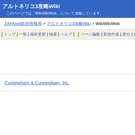
アルトネリコ3攻略Wiki
このページでは「WikiWikiWeb」について攻略しています。
ZAPAnet総合情報局
>
アルトネリコ3攻略Wiki
> WikiWikiWeb
[
トップ
|
一覧
|
最終更新
|
検索
|
ヘルプ
] [
ページ編集
|
新規作成
|
差分
|
Cunningham & Cunningham, Inc.