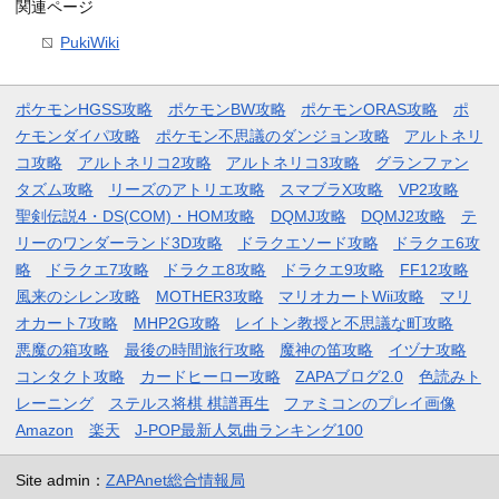
関連ページ
PukiWiki
ポケモンHGSS攻略
ポケモンBW攻略
ポケモンORAS攻略
ポ
ケモンダイパ攻略
ポケモン不思議のダンジョン攻略
アルトネリ
コ攻略
アルトネリコ2攻略
アルトネリコ3攻略
グランファン
タズム攻略
リーズのアトリエ攻略
スマブラX攻略
VP2攻略
聖剣伝説4・DS(COM)・HOM攻略
DQMJ攻略
DQMJ2攻略
テ
リーのワンダーランド3D攻略
ドラクエソード攻略
ドラクエ6攻
略
ドラクエ7攻略
ドラクエ8攻略
ドラクエ9攻略
FF12攻略
風来のシレン攻略
MOTHER3攻略
マリオカートWii攻略
マリ
オカート7攻略
MHP2G攻略
レイトン教授と不思議な町攻略
悪魔の箱攻略
最後の時間旅行攻略
魔神の笛攻略
イヅナ攻略
コンタクト攻略
カードヒーロー攻略
ZAPAブログ2.0
色読みト
レーニング
ステルス将棋 棋譜再生
ファミコンのプレイ画像
Amazon
楽天
J-POP最新人気曲ランキング100
Site admin：
ZAPAnet総合情報局