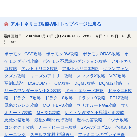
アルトネリコ3攻略Wiki トップページに戻る
最終更新日：2007年01月31日 (水) 23:00:00
(7128d)
今日：1 昨日：0 累
計：905
ポケモンHGSS攻略
ポケモンBW攻略
ポケモンORAS攻略
ポ
ケモンダイパ攻略
ポケモン不思議のダンジョン攻略
アルトネリ
コ攻略
アルトネリコ2攻略
アルトネリコ3攻略
グランファン
タズム攻略
リーズのアトリエ攻略
スマブラX攻略
VP2攻略
聖剣伝説4・DS(COM)・HOM攻略
DQMJ攻略
DQMJ2攻略
テ
リーのワンダーランド3D攻略
ドラクエソード攻略
ドラクエ6攻
略
ドラクエ7攻略
ドラクエ8攻略
ドラクエ9攻略
FF12攻略
風来のシレン攻略
MOTHER3攻略
マリオカートWii攻略
マリ
オカート7攻略
MHP2G攻略
レイトン教授と不思議な町攻略
悪魔の箱攻略
最後の時間旅行攻略
魔神の笛攻略
イヅナ攻略
コンタクト攻略
カードヒーロー攻略
ZAPAブログ2.0
色読みト
レーニング
ステルス将棋 棋譜再生
ファミコンのプレイ画像