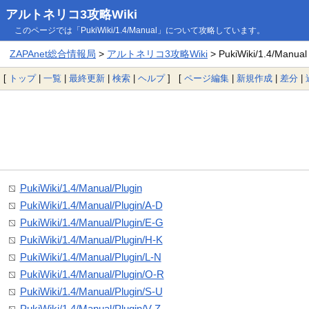
アルトネリコ3攻略Wiki
このページでは「PukiWiki/1.4/Manual」について攻略しています。
ZAPAnet総合情報局
>
アルトネリコ3攻略Wiki
> PukiWiki/1.4/Manual
[
トップ
|
一覧
|
最終更新
|
検索
|
ヘルプ
] [
ページ編集
|
新規作成
|
差分
|
PukiWiki/1.4/Manual/Plugin
PukiWiki/1.4/Manual/Plugin/A-D
PukiWiki/1.4/Manual/Plugin/E-G
PukiWiki/1.4/Manual/Plugin/H-K
PukiWiki/1.4/Manual/Plugin/L-N
PukiWiki/1.4/Manual/Plugin/O-R
PukiWiki/1.4/Manual/Plugin/S-U
PukiWiki/1.4/Manual/Plugin/V-Z