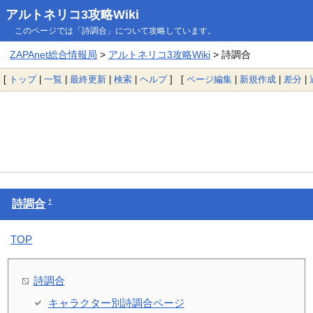
アルトネリコ3攻略Wiki
このページでは「詩調合」について攻略しています。
ZAPAnet総合情報局
>
アルトネリコ3攻略Wiki
> 詩調合
[
トップ
|
一覧
|
最終更新
|
検索
|
ヘルプ
] [
ページ編集
|
新規作成
|
差分
|
†
詩調合
TOP
詩調合
キャラクター別詩調合ページ