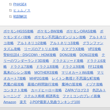
PHASE4
ヒュムノス
戦闘解説
ポケモンHGSS攻略
ポケモンBW攻略
ポケモンORAS攻略
ポ
ケモンダイパ攻略
ポケモン不思議のダンジョン攻略
アルトネリ
コ攻略
アルトネリコ2攻略
アルトネリコ3攻略
グランファン
タズム攻略
リーズのアトリエ攻略
スマブラX攻略
VP2攻略
聖剣伝説4・DS(COM)・HOM攻略
DQMJ攻略
DQMJ2攻略
テ
リーのワンダーランド3D攻略
ドラクエソード攻略
ドラクエ6攻
略
ドラクエ7攻略
ドラクエ8攻略
ドラクエ9攻略
FF12攻略
風来のシレン攻略
MOTHER3攻略
マリオカートWii攻略
マリ
オカート7攻略
MHP2G攻略
レイトン教授と不思議な町攻略
悪魔の箱攻略
最後の時間旅行攻略
魔神の笛攻略
イヅナ攻略
コンタクト攻略
カードヒーロー攻略
ZAPAブログ2.0
色読みト
レーニング
ステルス将棋 棋譜再生
ファミコンのプレイ画像
Amazon
楽天
J-POP最新人気曲ランキング100